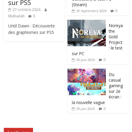
sur PS5
(Steam)
27 octobre 2024
0
29 septembre 2024
Midnailah
0
Noreya
Until Dawn : Découverte
the
des graphismes sur PS5
Gold
Project
: le test
sur PC
0
30 juin 2024
Du
casual
gaming
sur 2e
écran :
la nouvelle vague
0
29 juin 2024