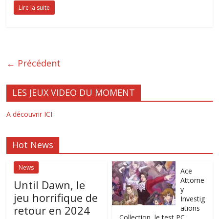
Lire la suite
← Précédent
LES JEUX VIDEO DU MOMENT
A découvrir ICI
Hot News
News
Ace
Attorne
Until Dawn, le
y
jeu horrifique de
Investig
retour en 2024
ations
Collection, le test PC