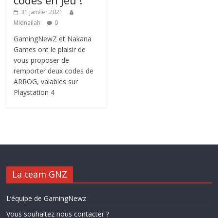
31 janvier 2021
Midnailah
0
GamingNewZ et Nakana
Games ont le plaisir de
vous proposer de
remporter deux codes de
ARROG, valables sur
Playstation 4
La team GNZ
L’équipe de GamingNewz
Vous souhaitez nous contacter ?