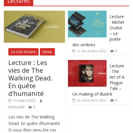
Lectures
Lecture
: Michel
Ocelot
– Le
poète
des ombres
0
12 décembre 2022
Le coin lecture
News
Lecture : Les
Lecture
vies de The
: The
Walking Dead.
Art of A
Plague
En quête
Tale –
d’humanité
Un making-of illustré
0
10 mars 2023
23 novembre 2022
Midnailah
0
Les vies de The Walking
Dead. En quête d’humanité
Si vous êtes venu lire ces