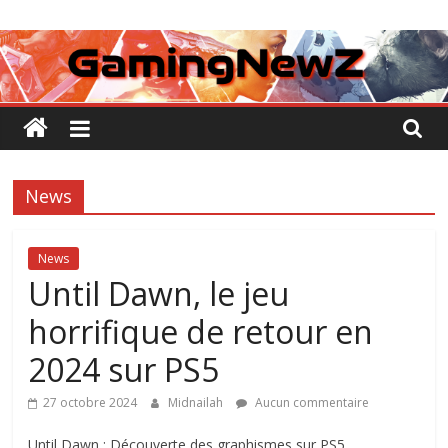
Passer
GamingNewZ
au
contenu
Tests
et
Actu
des
jeux
News
vidéo
News
Until Dawn, le jeu
horrifique de retour en
2024 sur PS5
27 octobre 2024
Midnailah
Aucun commentaire
Until Dawn : Découverte des graphismes sur PS5