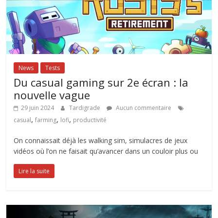
News
Tests
Du casual gaming sur 2e écran : la
nouvelle vague
29 juin 2024
Tardigrade
Aucun commentaire
,
,
,
casual
farming
lofi
productivité
On connaissait déjà les walking sim, simulacres de jeux
vidéos où l’on ne faisait qu’avancer dans un couloir plus ou
Lire la suite