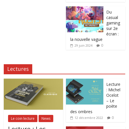
Du
casual
gaming
sur 2e
écran :
la nouvelle vague
0
29 juin 2024
Lectures
Lecture
: Michel
Ocelot
– Le
poète
des ombres
0
12 décembre 2022
Le coin lecture
News
Lecture : Les