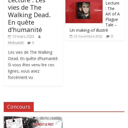
Lecture
vies de The
: The
Walking Dead.
Art of A
Plague
En quête
Tale –
d’humanité
Un making-of illustré
0
10 mars 2023
23 novembre 2022
Midnailah
0
Les vies de The Walking
Dead. En quête d’humanité
Si vous êtes venu lire ces
lignes, vous avez
forcément vu
Concours