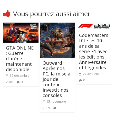
Vous pourrez aussi aimer
Codemasters
fête les 10
ans de sa
GTA ONLINE
série F1 avec
: Guerre
les éditions
d’arène
Anniversaire
Outward :
maintenant
et Légendes
Après nos
disponible
PC, la mise à
27 avril 2019
12 décembre
jour de
0
2018
0
contenu
investit nos
consoles
15 novembre
2019
0