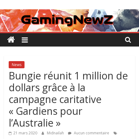
Passer
GamingNewZ
au
contenu
Tests
et
Actu
des
jeux
vidéo
News
Bungie réunit 1 million de
dollars grâce à la
campagne caritative
« Gardiens pour
l’Australie »
21 mars 2020
Midnailah
Aucun commentaire