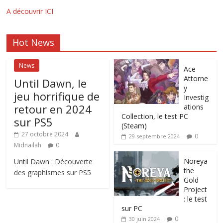
A découvrir ICI
Hot News
News
Ace
Attorne
Until Dawn, le
y
jeu horrifique de
Investig
retour en 2024
ations
Collection, le test PC
sur PS5
(Steam)
27 octobre 2024
0
29 septembre 2024
Midnailah
0
Noreya
Until Dawn : Découverte
the
des graphismes sur PS5
Gold
Project
: le test
sur PC
0
30 juin 2024