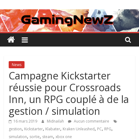
Passer
GamingNewZ
au
contenu
Tests
et
Actu
des
jeux
vidéo
News
Campagne Kickstarter
réussie pour Crossroads
Inn, un RPG couplé à de la
gestion / simulation
16 mars 2019
Midnailah
Aucun commentaire
,
,
,
,
,
,
gestion
Kickstarter
Klabater
Kraken Unleashed
PC
RPG
,
,
,
simulation
sortie
steam
xbox one