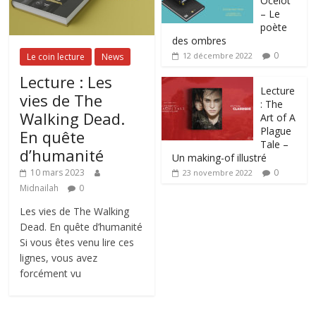
Ocelot
– Le
poète
des ombres
0
12 décembre 2022
Le coin lecture
News
Lecture : Les
Lecture
vies de The
: The
Walking Dead.
Art of A
Plague
En quête
Tale –
d’humanité
Un making-of illustré
0
10 mars 2023
23 novembre 2022
Midnailah
0
Les vies de The Walking
Dead. En quête d’humanité
Si vous êtes venu lire ces
lignes, vous avez
forcément vu