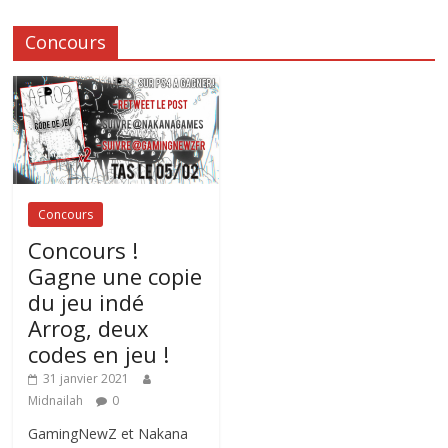
Concours
Concours
Concours !
Gagne une copie
du jeu indé
Arrog, deux
codes en jeu !
31 janvier 2021
Midnailah
0
GamingNewZ et Nakana