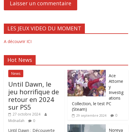
LES JEUX VIDEO DU MOMENT
A découvrir ICI
Hot News
News
Ace
Attorne
Until Dawn, le
y
jeu horrifique de
Investig
retour en 2024
ations
Collection, le test PC
sur PS5
(Steam)
27 octobre 2024
0
29 septembre 2024
Midnailah
0
Noreya
Until Dawn : Découverte