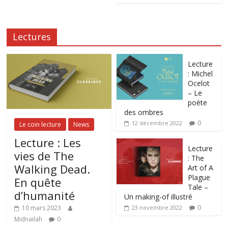
Lectures
Lecture
: Michel
Ocelot
– Le
poète
des ombres
0
12 décembre 2022
Le coin lecture
News
Lecture : Les
Lecture
vies de The
: The
Walking Dead.
Art of A
Plague
En quête
Tale –
d’humanité
Un making-of illustré
0
10 mars 2023
23 novembre 2022
Midnailah
0