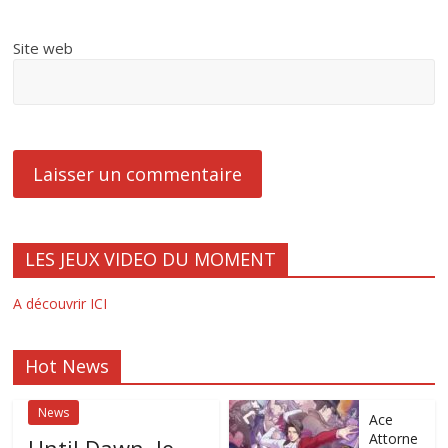
Site web
LES JEUX VIDEO DU MOMENT
A découvrir ICI
Hot News
News
Ace
Attorne