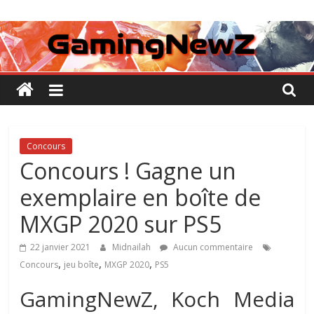
Passer
GamingNewZ
au
contenu
Tests
et
Actu
des
jeux
vidéo
Concours
Concours ! Gagne un
exemplaire en boîte de
MXGP 2020 sur PS5
22 janvier 2021
Midnailah
Aucun commentaire
,
,
,
Concours
jeu boîte
MXGP 2020
PS5
GamingNewZ, Koch Media