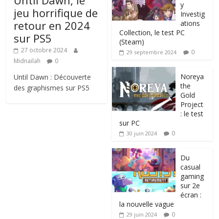
Until Dawn, le
y
jeu horrifique de
Investig
retour en 2024
ations
Collection, le test PC
sur PS5
(Steam)
27 octobre 2024
0
29 septembre 2024
Midnailah
0
Noreya
Until Dawn : Découverte
the
des graphismes sur PS5
Gold
Project
: le test
sur PC
0
30 juin 2024
Du
casual
gaming
sur 2e
écran :
la nouvelle vague
0
29 juin 2024