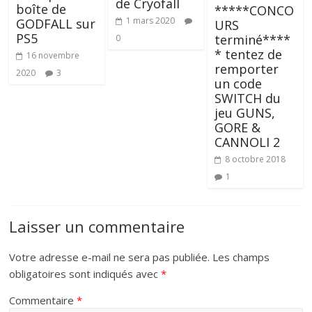
de Cryofall
boîte de
*****CONCO
1 mars 2020
GODFALL sur
URS
PS5
terminé****
0
* tentez de
16 novembre
remporter
2020
3
un code
SWITCH du
jeu GUNS,
GORE &
CANNOLI 2
8 octobre 2018
1
Laisser un commentaire
Votre adresse e-mail ne sera pas publiée.
Les champs
obligatoires sont indiqués avec
*
Commentaire
*