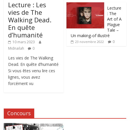
Lecture : Les
Lecture
vies de The
: The
Walking Dead.
Art of A
Plague
En quête
Tale –
d’humanité
Un making-of illustré
0
10 mars 2023
23 novembre 2022
Midnailah
0
Les vies de The Walking
Dead. En quête d’humanité
Si vous êtes venu lire ces
lignes, vous avez
forcément vu
Concours