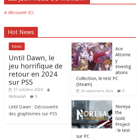
A découvrir ICI
Hot News
News
Ace
Attorne
Until Dawn, le
y
jeu horrifique de
Investig
retour en 2024
ations
Collection, le test PC
sur PS5
(Steam)
27 octobre 2024
0
29 septembre 2024
Midnailah
0
Noreya
Until Dawn : Découverte
the
des graphismes sur PS5
Gold
Project
: le test
sur PC