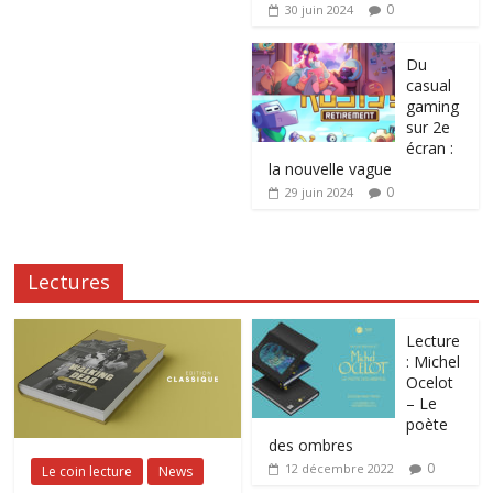
0
30 juin 2024
Du
casual
gaming
sur 2e
écran :
la nouvelle vague
0
29 juin 2024
Lectures
Lecture
: Michel
Ocelot
– Le
poète
des ombres
0
12 décembre 2022
Le coin lecture
News