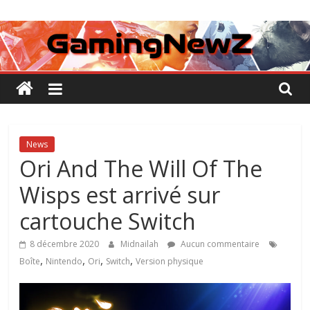
Passer
GamingNewZ
au
contenu
Tests
et
Actu
des
jeux
vidéo
News
Ori And The Will Of The
Wisps est arrivé sur
cartouche Switch
8 décembre 2020
Midnailah
Aucun commentaire
,
,
,
,
Boîte
Nintendo
Ori
Switch
Version physique