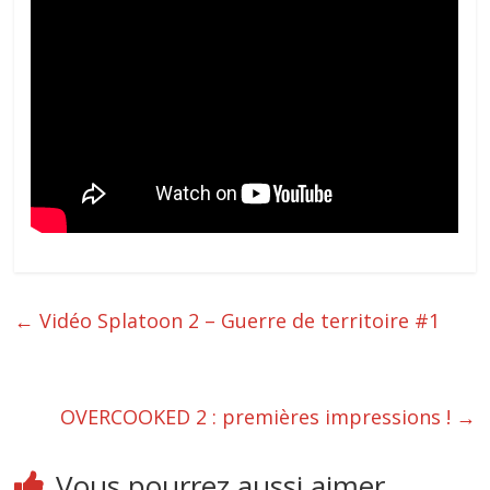
←
Vidéo Splatoon 2 – Guerre de territoire #1
OVERCOOKED 2 : premières impressions !
→
Vous pourrez aussi aimer