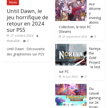
News
Ace
Attorne
Until Dawn, le
y
jeu horrifique de
Investig
retour en 2024
ations
Collection, le test PC
sur PS5
(Steam)
27 octobre 2024
0
29 septembre 2024
Midnailah
0
Noreya
Until Dawn : Découverte
the
des graphismes sur PS5
Gold
Project
: le test
sur PC
0
30 juin 2024
Du
casual
gaming
sur 2e
écran :