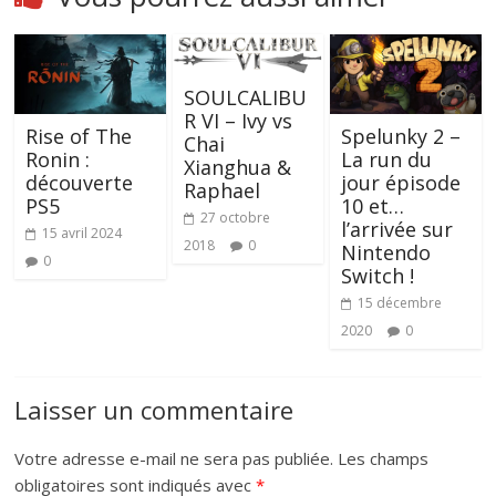
SOULCALIBU
R VI – Ivy vs
Rise of The
Spelunky 2 –
Chai
Ronin :
La run du
Xianghua &
découverte
jour épisode
Raphael
PS5
10 et…
27 octobre
l’arrivée sur
15 avril 2024
2018
0
Nintendo
0
Switch !
15 décembre
2020
0
Laisser un commentaire
Votre adresse e-mail ne sera pas publiée.
Les champs
obligatoires sont indiqués avec
*