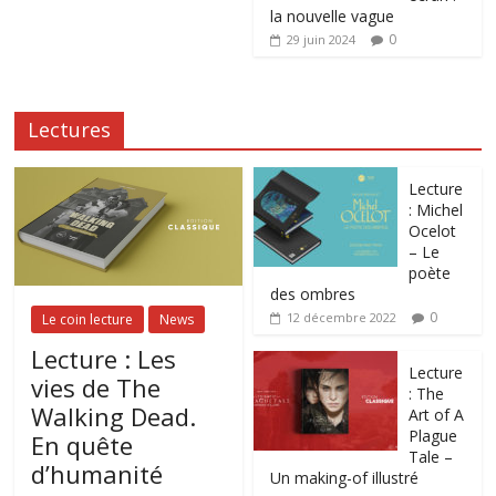
la nouvelle vague
0
29 juin 2024
Lectures
Lecture
: Michel
Ocelot
– Le
poète
des ombres
0
12 décembre 2022
Le coin lecture
News
Lecture : Les
Lecture
vies de The
: The
Walking Dead.
Art of A
Plague
En quête
Tale –
d’humanité
Un making-of illustré