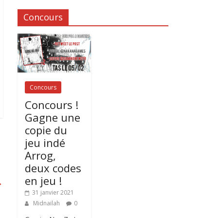
Concours
Concours
Concours !
Gagne une
copie du
jeu indé
Arrog,
deux codes
en jeu !
→
31 janvier 2021
Midnailah
0