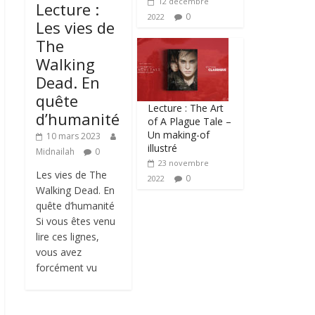
12 décembre
Lecture :
0
2022
Les vies de
The
Walking
Dead. En
quête
Lecture : The Art
d’humanité
of A Plague Tale –
Un making-of
10 mars 2023
illustré
Midnailah
0
23 novembre
Les vies de The
0
2022
Walking Dead. En
quête d’humanité
Si vous êtes venu
lire ces lignes,
vous avez
forcément vu