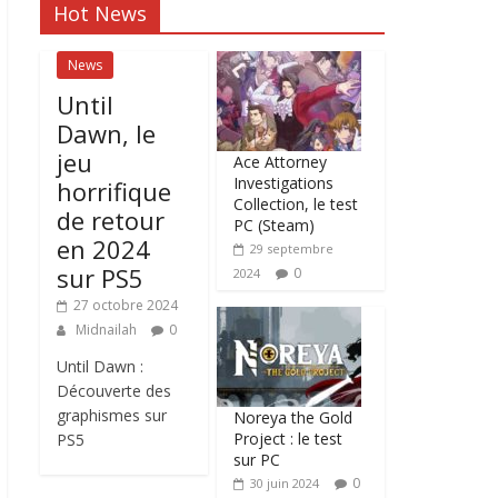
Hot News
News
Until
Dawn, le
jeu
Ace Attorney
Investigations
horrifique
Collection, le test
de retour
PC (Steam)
en 2024
29 septembre
sur PS5
0
2024
27 octobre 2024
Midnailah
0
Until Dawn :
Découverte des
graphismes sur
Noreya the Gold
Project : le test
PS5
sur PC
0
30 juin 2024