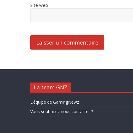
Site web
La team GNZ
L’équipe de GamingNewz
Vous souhaitez nous contacter ?