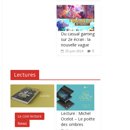
Du casual gaming
sur 2e écran : la
nouvelle vague
0
29 juin 2024
Lectures
Lecture : Michel
Le coin lecture
Ocelot – Le poète
News
des ombres