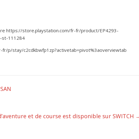
.
tore https://store.playstation.com/fr-fr/product/EP4293-
-st-111284
fr-fr/p/stay/c2cdkbwfp1zp?activetab=pivot%3aoverviewtab
USAN
’aventure et de course est disponible sur SWITCH