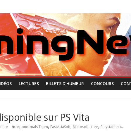
IDÉOS
LECTURES
BILLETS D’HUMEUR
CONCOURS
CON
isponible sur PS Vita
,
,
,
,
aire
Appnormals Team
EastAsiaSoft
Microsoft store
Playstation 4