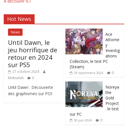
A découvrir ICI
Hot News
News
Ace
Attorne
Until Dawn, le
y
jeu horrifique de
Investig
retour en 2024
ations
Collection, le test PC
sur PS5
(Steam)
27 octobre 2024
0
29 septembre 2024
Midnailah
0
Noreya
Until Dawn : Découverte
the
des graphismes sur PS5
Gold
Project
: le test
sur PC
0
30 juin 2024