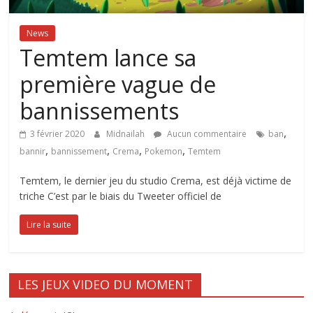
News
Temtem lance sa
première vague de
bannissements
,
3 février 2020
Midnailah
Aucun commentaire
ban
,
,
,
,
bannir
bannissement
Crema
Pokemon
Temtem
Temtem, le dernier jeu du studio Crema, est déjà victime de
triche C’est par le biais du Tweeter officiel de
Lire la suite
LES JEUX VIDEO DU MOMENT