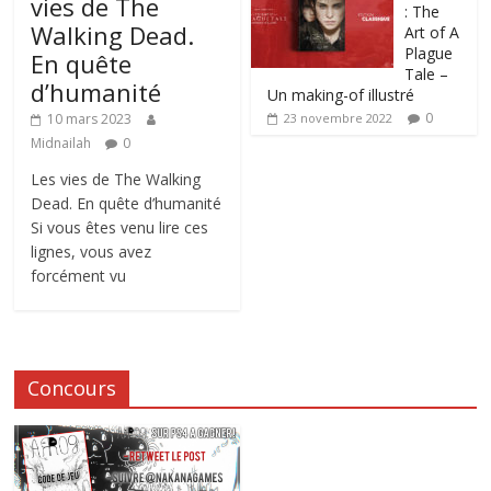
vies de The
: The
Walking Dead.
Art of A
Plague
En quête
Tale –
d’humanité
Un making-of illustré
0
10 mars 2023
23 novembre 2022
Midnailah
0
Les vies de The Walking
Dead. En quête d’humanité
Si vous êtes venu lire ces
lignes, vous avez
forcément vu
Concours