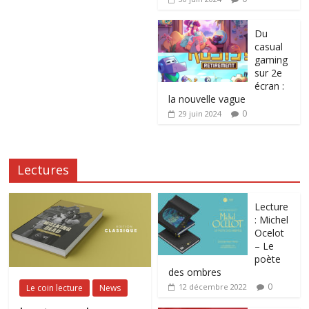
Du
casual
gaming
sur 2e
écran :
la nouvelle vague
0
29 juin 2024
Lectures
Lecture
: Michel
Ocelot
– Le
poète
des ombres
0
12 décembre 2022
Le coin lecture
News