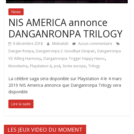
News
NIS AMERICA annonce
DANGANRONPA TRILOGY
9 décembre 2018
Midnailah
Aucun commentaire
,
,
Dangan Ronpa
Danganronpa 2: Goodbye Despair
Danganronpa
,
,
V3: Killing Harmony
Danganronpa: Trigger Happy Havoc
,
,
,
,
Monokuma
Playstation 4
ps4
Sortie europe
Trilogy
La célèbre saga sera disponible sur Playstation 4 le 4 mars
2019 NIS America annonce que Danganronpa Trilogy sera
disponible
Lire la suite
LES JEUX VIDEO DU MOMENT