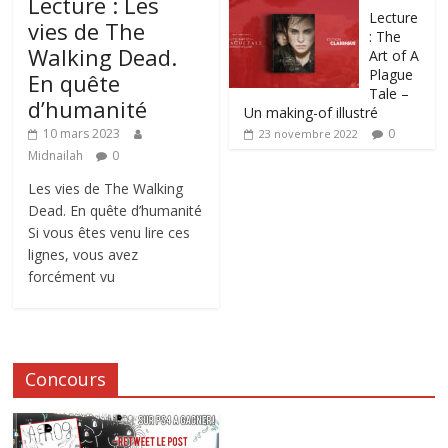
Lecture : Les
Lecture
vies de The
: The
Walking Dead.
Art of A
Plague
En quête
Tale –
d’humanité
Un making-of illustré
0
10 mars 2023
23 novembre 2022
Midnailah
0
Les vies de The Walking
Dead. En quête d’humanité
Si vous êtes venu lire ces
lignes, vous avez
forcément vu
Concours