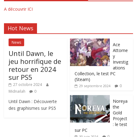
A découvrir ICI
Hot News
News
Ace
Attorne
Until Dawn, le
y
jeu horrifique de
Investig
retour en 2024
ations
Collection, le test PC
sur PS5
(Steam)
27 octobre 2024
0
29 septembre 2024
Midnailah
0
Noreya
Until Dawn : Découverte
the
des graphismes sur PS5
Gold
Project
: le test
sur PC
0
30 juin 2024