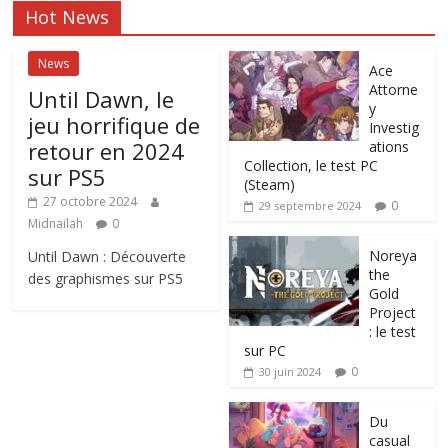
Hot News
News
Ace
Attorne
Until Dawn, le
y
jeu horrifique de
Investig
retour en 2024
ations
Collection, le test PC
sur PS5
(Steam)
27 octobre 2024
0
29 septembre 2024
Midnailah
0
Noreya
Until Dawn : Découverte
the
des graphismes sur PS5
Gold
Project
: le test
sur PC
0
30 juin 2024
Du
casual