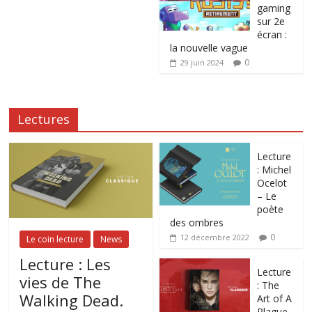
gaming
sur 2e
écran :
la nouvelle vague
0
29 juin 2024
Lectures
Lecture
: Michel
Ocelot
– Le
poète
des ombres
0
12 décembre 2022
Le coin lecture
News
Lecture : Les
Lecture
vies de The
: The
Walking Dead.
Art of A
Plague