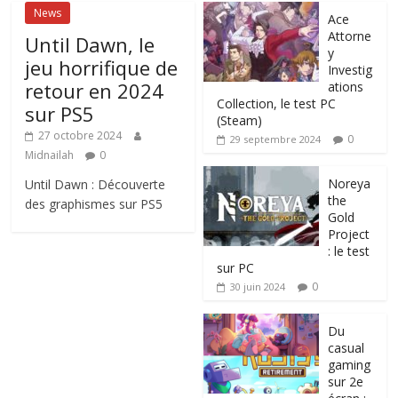
News
Ace
Attorne
Until Dawn, le
y
jeu horrifique de
Investig
retour en 2024
ations
Collection, le test PC
sur PS5
(Steam)
27 octobre 2024
0
29 septembre 2024
Midnailah
0
Noreya
Until Dawn : Découverte
the
des graphismes sur PS5
Gold
Project
: le test
sur PC
0
30 juin 2024
Du
casual
gaming
sur 2e