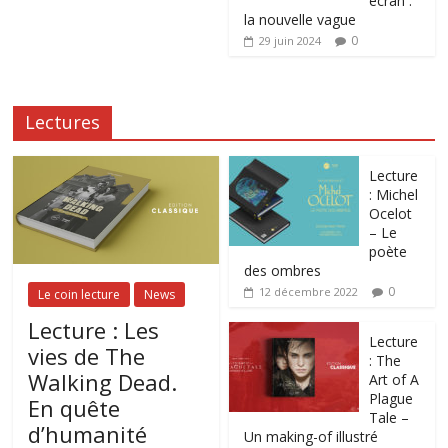
écran :
la nouvelle vague
0
29 juin 2024
Lectures
Lecture
: Michel
Ocelot
– Le
poète
des ombres
0
12 décembre 2022
Le coin lecture
News
Lecture : Les
Lecture
vies de The
: The
Walking Dead.
Art of A
Plague
En quête
Tale –
d’humanité
Un making-of illustré