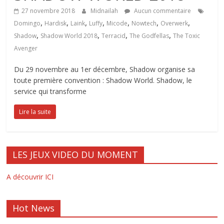
27 novembre 2018
Midnailah
Aucun commentaire
,
,
,
,
,
,
,
Domingo
Hardisk
Laink
Luffy
Micode
Nowtech
Overwerk
,
,
,
,
Shadow
Shadow World 2018
Terracid
The Godfellas
The Toxic
Avenger
Du 29 novembre au 1er décembre, Shadow organise sa
toute première convention : Shadow World. Shadow, le
service qui transforme
Lire la suite
LES JEUX VIDEO DU MOMENT
A découvrir ICI
Hot News