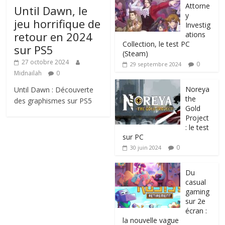
Attorne
Until Dawn, le
y
jeu horrifique de
Investig
retour en 2024
ations
Collection, le test PC
sur PS5
(Steam)
27 octobre 2024
0
29 septembre 2024
Midnailah
0
Noreya
Until Dawn : Découverte
the
des graphismes sur PS5
Gold
Project
: le test
sur PC
0
30 juin 2024
Du
casual
gaming
sur 2e
écran :
la nouvelle vague