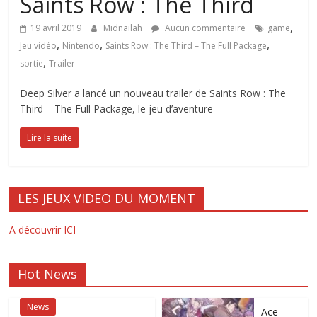
Saints Row : The Third
,
19 avril 2019
Midnailah
Aucun commentaire
game
,
,
,
Jeu vidéo
Nintendo
Saints Row : The Third – The Full Package
,
sortie
Trailer
Deep Silver a lancé un nouveau trailer de Saints Row : The
Third – The Full Package, le jeu d’aventure
Lire la suite
LES JEUX VIDEO DU MOMENT
A découvrir ICI
Hot News
News
Ace