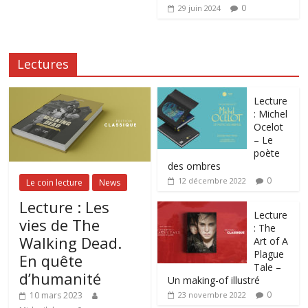
0
29 juin 2024
Lectures
Lecture
: Michel
Ocelot
– Le
poète
des ombres
0
12 décembre 2022
Le coin lecture
News
Lecture : Les
Lecture
vies de The
: The
Walking Dead.
Art of A
Plague
En quête
Tale –
d’humanité
Un making-of illustré
0
10 mars 2023
23 novembre 2022