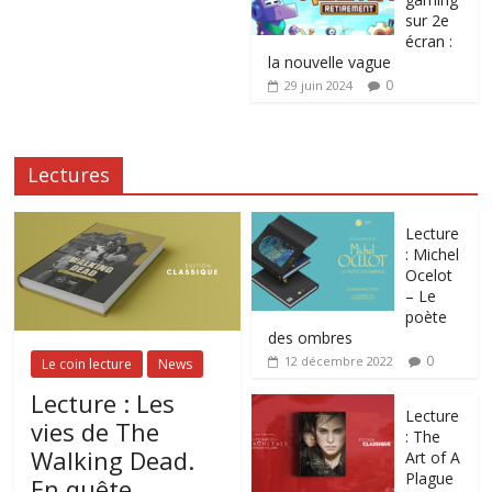
sur 2e
écran :
la nouvelle vague
0
29 juin 2024
Lectures
Lecture
: Michel
Ocelot
– Le
poète
des ombres
0
12 décembre 2022
Le coin lecture
News
Lecture : Les
Lecture
vies de The
: The
Walking Dead.
Art of A
Plague
En quête