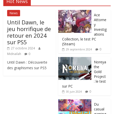
Hot News
News
Ace
Attorne
Until Dawn, le
y
jeu horrifique de
Investig
retour en 2024
ations
Collection, le test PC
sur PS5
(Steam)
27 octobre 2024
0
29 septembre 2024
Midnailah
0
Noreya
Until Dawn : Découverte
the
des graphismes sur PS5
Gold
Project
: le test
sur PC
0
30 juin 2024
Du
casual
gaming