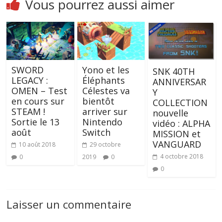
Vous pourrez aussi aimer
SWORD
Yono et les
SNK 40TH
LEGACY :
Éléphants
ANNIVERSAR
OMEN – Test
Célestes va
Y
en cours sur
bientôt
COLLECTION
STEAM !
arriver sur
nouvelle
Sortie le 13
Nintendo
vidéo : ALPHA
août
Switch
MISSION et
VANGUARD
10 août 2018
29 octobre
4 octobre 2018
0
2019
0
0
Laisser un commentaire