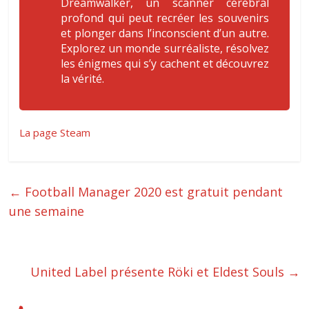
Dreamwalker, un scanner cérébral
profond qui peut recréer les souvenirs
et plonger dans l’inconscient d’un autre.
Explorez un monde surréaliste, résolvez
les énigmes qui s’y cachent et découvrez
la vérité.
La page Steam
←
Football Manager 2020 est gratuit pendant
une semaine
United Label présente Röki et Eldest Souls
→