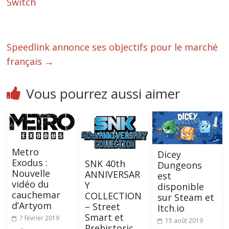
Switch
Speedlink annonce ses objectifs pour le marché
français
→
Vous pourrez aussi aimer
Metro
Dicey
Exodus :
SNK 40th
Dungeons
Nouvelle
ANNIVERSAR
est
vidéo du
Y
disponible
cauchemar
COLLECTION
sur Steam et
d’Artyom
– Street
Itch.io
Smart et
7 février 2019
15 août 2019
Prehistoric