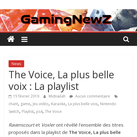
Passer
GamingNewZ
au
contenu
Tests
et
Actu
des
jeux
vidéo
News
The Voice, La plus belle
voix : La playlist
15 février 2019
Midnailah
Aucun commentaire
,
,
,
,
,
chant
game
Jeu vidéo
Karaoke
La plus belle voix
Nintendo
,
,
,
Switch
Playlist
ps4
The Voice
Ravenscourt
et
Voxler
ont révélé l’ensemble des titres
proposés dans la playlist de
The Voice, La plus belle