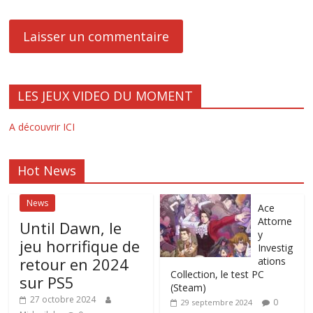
LES JEUX VIDEO DU MOMENT
A découvrir ICI
Hot News
News
Ace
Attorne
Until Dawn, le
y
jeu horrifique de
Investig
retour en 2024
ations
Collection, le test PC
sur PS5
(Steam)
27 octobre 2024
0
29 septembre 2024