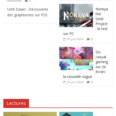
Midnailah
0
Noreya
Until Dawn : Découverte
the
des graphismes sur PS5
Gold
Project
: le test
sur PC
0
30 juin 2024
Du
casual
gaming
sur 2e
écran :
la nouvelle vague
0
29 juin 2024
Lectures