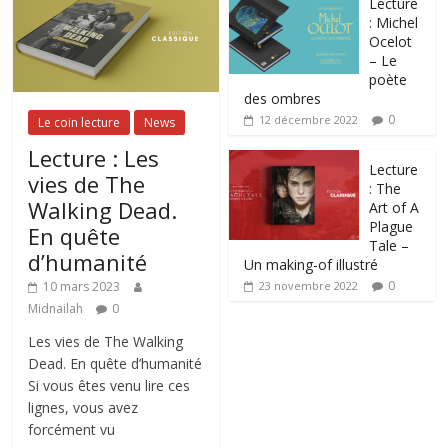
Lecture
: Michel
Ocelot
– Le
poète
des ombres
0
12 décembre 2022
Le coin lecture
News
Lecture : Les
Lecture
vies de The
: The
Walking Dead.
Art of A
Plague
En quête
Tale –
d’humanité
Un making-of illustré
0
10 mars 2023
23 novembre 2022
Midnailah
0
Les vies de The Walking
Dead. En quête d’humanité
Si vous êtes venu lire ces
lignes, vous avez
forcément vu