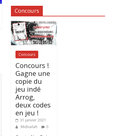
Concours
Concours
Concours !
Gagne une
copie du
jeu indé
Arrog,
deux codes
en jeu !
31 janvier 2021
Midnailah
0