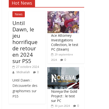
Hot News
News
Until
Dawn, le
jeu
Ace Attorney
Investigations
horrifique
Collection, le test
de retour
PC (Steam)
en 2024
29 septembre
sur PS5
0
2024
27 octobre 2024
Midnailah
0
Until Dawn :
Découverte des
graphismes sur
Noreya the Gold
Project : le test
PS5
sur PC
0
30 juin 2024