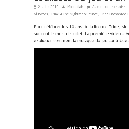
2 juillet 2019
Midnailah
Aucun commentaire
,
,
of Power
Trine 4 The Nightmare Prince
Trine Enchanted E
Pour célébrer les 10 ans de la licence Trine, M
sur tout le mois de juillet. La première vidéo «
expliquer comment la musique du jeu contribue 