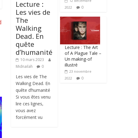
12 décembre
Lecture :
0
2022
Les vies de
The
d
Walking
Dead. En
quête
Lecture : The Art
d’humanité
of A Plague Tale –
Un making-of
10 mars 2023
illustré
Midnailah
0
23 novembre
Les vies de The
0
2022
Walking Dead. En
quête d’humanité
Si vous êtes venu
lire ces lignes,
vous avez
forcément vu