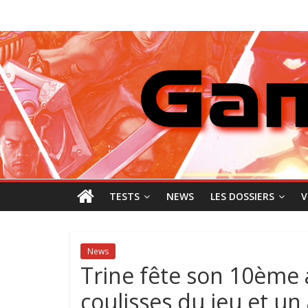
Passer
GamingNewZ
au
contenu
Tests
et
Actu
des
jeux
vidéo
TESTS
NEWS
LES DOSSIERS
V
News
Trine fête son 10ème 
coulisses du jeu et un