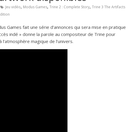
,
,
,
Jeu vidéo
Modus Games
Trine 2 : Complete Story
Trine 3 The Artifacts
dition
odus Games fait une série d’annonces qui sera mise en pratique
 Accès indé » donne la parole au compositeur de Trine pour
à l’atmosphère magique de l’univers.