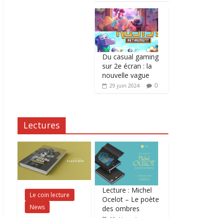
Du casual gaming
sur 2e écran : la
nouvelle vague
0
29 juin 2024
Lectures
Lecture : Michel
Le coin lecture
Ocelot – Le poète
News
des ombres