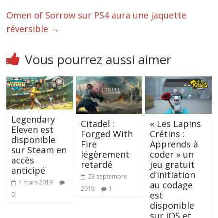
Omen of Sorrow sur PS4 aura une jaquette
réversible
→
Vous pourrez aussi aimer
Legendary
Citadel :
« Les Lapins
Eleven est
Forged With
Crétins :
disponible
Fire
Apprends à
sur Steam en
légèrement
coder » un
accès
retardé
jeu gratuit
anticipé
d’initiation
23 septembre
1 mars 2019
au codage
2019
1
est
0
disponible
sur iOS et