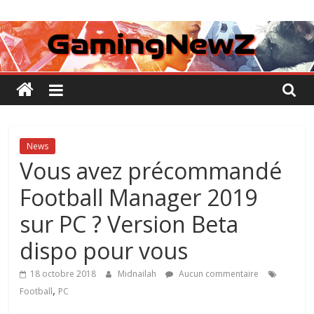
Passer
GamingNewZ
au
contenu
Tests
et
Actu
des
jeux
vidéo
News
Vous avez précommandé
Football Manager 2019
sur PC ? Version Beta
dispo pour vous
18 octobre 2018
Midnailah
Aucun commentaire
,
Football
PC