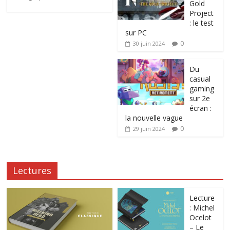
Gold
Project
: le test
sur PC
0
30 juin 2024
Du
casual
gaming
sur 2e
écran :
la nouvelle vague
0
29 juin 2024
Lectures
Lecture
: Michel
Ocelot
– Le