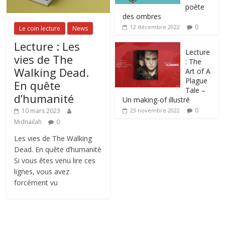
poète
des ombres
0
12 décembre 2022
Le coin lecture
News
Lecture : Les
Lecture
vies de The
: The
Walking Dead.
Art of A
Plague
En quête
Tale –
d’humanité
Un making-of illustré
0
10 mars 2023
23 novembre 2022
Midnailah
0
Les vies de The Walking
Dead. En quête d’humanité
Si vous êtes venu lire ces
lignes, vous avez
forcément vu