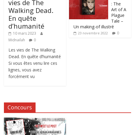
vies de The
: The
Walking Dead.
Art of A
Plague
En quête
Tale –
d’humanité
Un making-of illustré
0
10 mars 2023
23 novembre 2022
Midnailah
0
Les vies de The Walking
Dead. En quête d’humanité
Si vous êtes venu lire ces
lignes, vous avez
forcément vu
Concours