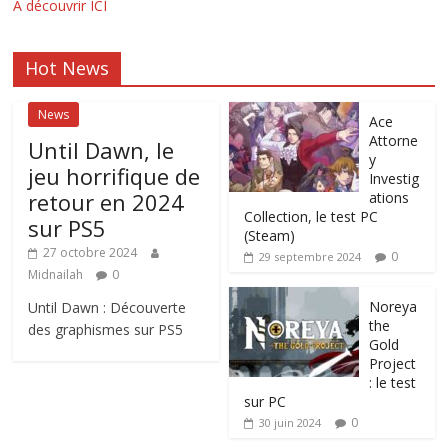
A découvrir ICI
Hot News
News
Ace
Attorne
Until Dawn, le
y
jeu horrifique de
Investig
retour en 2024
ations
Collection, le test PC
sur PS5
(Steam)
27 octobre 2024
0
29 septembre 2024
Midnailah
0
Noreya
Until Dawn : Découverte
the
des graphismes sur PS5
Gold
Project
: le test
sur PC
0
30 juin 2024