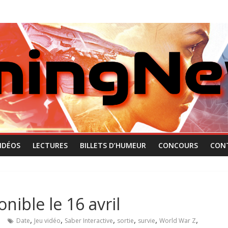
IDÉOS
LECTURES
BILLETS D’HUMEUR
CONCOURS
CON
nible le 16 avril
,
,
,
,
,
,
e
Date
Jeu vidéo
Saber Interactive
sortie
survie
World War Z