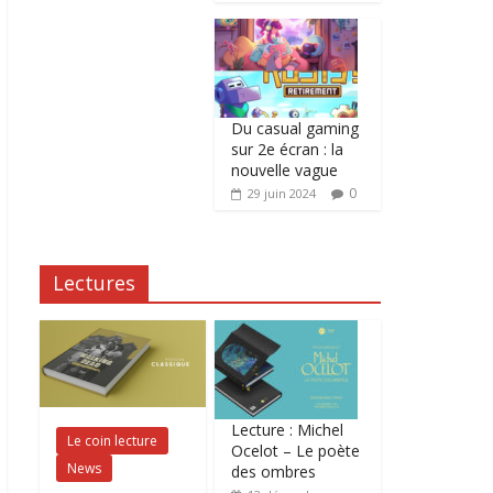
Du casual gaming
sur 2e écran : la
nouvelle vague
0
29 juin 2024
Lectures
Lecture : Michel
Le coin lecture
Ocelot – Le poète
News
des ombres