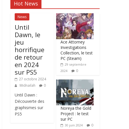
Hot News
News
Until
Dawn, le
jeu
Ace Attorney
Investigations
horrifique
Collection, le test
de retour
PC (Steam)
en 2024
29 septembre
sur PS5
0
2024
27 octobre 2024
Midnailah
0
Until Dawn :
Découverte des
graphismes sur
Noreya the Gold
Project : le test
PS5
sur PC
0
30 juin 2024