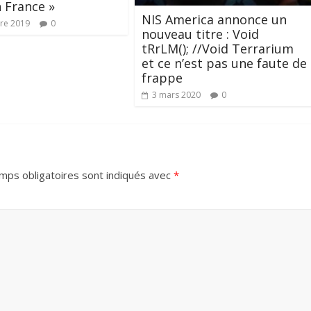
 France »
NIS America annonce un
re 2019
0
nouveau titre : Void
tRrLM(); //Void Terrarium
et ce n’est pas une faute de
frappe
3 mars 2020
0
mps obligatoires sont indiqués avec
*