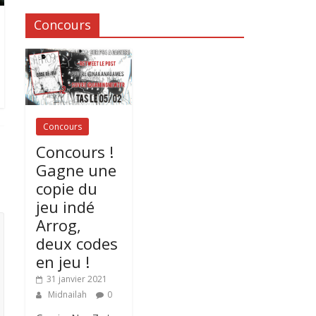
Concours
Concours
Concours !
Gagne une
copie du
jeu indé
Arrog,
deux codes
en jeu !
31 janvier 2021
Midnailah
0