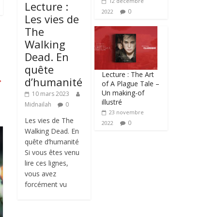
12 décembre
Lecture :
0
2022
Les vies de
The
Walking
Dead. En
quête
Lecture : The Art
→
d’humanité
of A Plague Tale –
Un making-of
10 mars 2023
illustré
Midnailah
0
23 novembre
Les vies de The
0
2022
Walking Dead. En
quête d’humanité
Si vous êtes venu
lire ces lignes,
vous avez
forcément vu