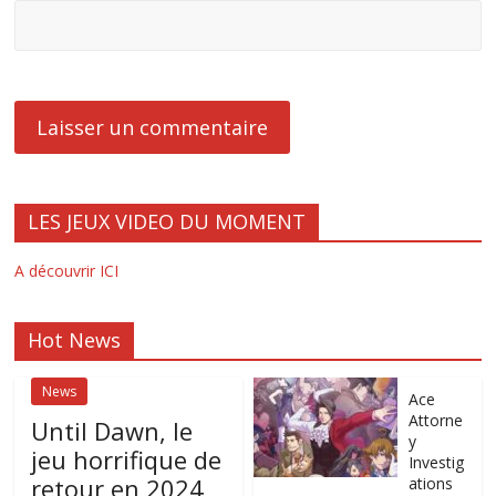
LES JEUX VIDEO DU MOMENT
A découvrir ICI
Hot News
News
Ace
Attorne
Until Dawn, le
y
jeu horrifique de
Investig
retour en 2024
ations