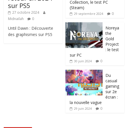
Collection, le test PC
sur PS5
(Steam)
27 octobre 2024
0
29 septembre 2024
Midnailah
0
Noreya
Until Dawn : Découverte
the
des graphismes sur PS5
Gold
Project
: le test
sur PC
0
30 juin 2024
Du
casual
gaming
sur 2e
écran :
la nouvelle vague
0
29 juin 2024