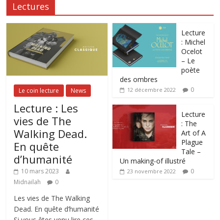
Lectures
Lecture
: Michel
Ocelot
– Le
poète
des ombres
0
12 décembre 2022
Le coin lecture
News
Lecture : Les
Lecture
vies de The
: The
Walking Dead.
Art of A
Plague
En quête
Tale –
d’humanité
Un making-of illustré
0
10 mars 2023
23 novembre 2022
Midnailah
0
Les vies de The Walking
Dead. En quête d’humanité
Si vous êtes venu lire ces