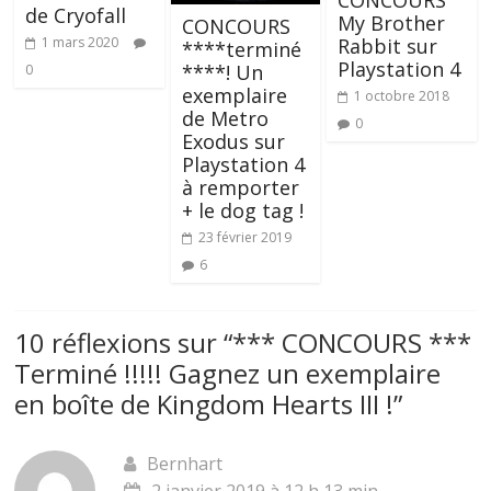
CONCOURS
de Cryofall
My Brother
CONCOURS
1 mars 2020
Rabbit sur
****terminé
Playstation 4
****! Un
0
exemplaire
1 octobre 2018
de Metro
0
Exodus sur
Playstation 4
à remporter
+ le dog tag !
23 février 2019
6
10 réflexions sur “
*** CONCOURS ***
Terminé !!!!! Gagnez un exemplaire
en boîte de Kingdom Hearts III !
”
Bernhart
2 janvier 2019 à 12 h 13 min