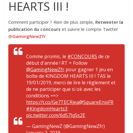
HEARTS III !
Comment participer ? Rien de plus simple,
Retweeter la
publication du concours
et suivre le compte Twitter
@
GamingNewZfr
Comme promis, le
#CONCOURS
de ce
début d'année ! RT + Follow
@GamingNewZfr
pour gagner 1 jeu en
boîte de KINGDOM HEARTS III ! TAS le
19/01/2019, merci de lire le règlement et
de ne participer que si ok avec les
conditions ==>
https://t.co/Ge7TECRjea
@SquareEnixFR
#KingdomHearts3
pic.twitter.com/6d57Jq5s2E
— GamingNewZ (@GamingNewZfr)
January 2, 2019