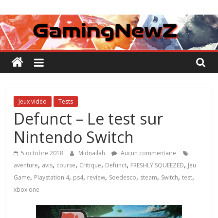
Passer
GamingNewZ
au
contenu
Tests
et
Actu
des
jeux
vidéo
Jeux vidéo
Tests
Defunct – Le test sur
Nintendo Switch
5 octobre 2018
Midnailah
Aucun commentaire
,
,
,
,
,
,
aventure
avis
course
Critique
Defunct
FRESHLY SQUEEZED
Jeu
,
,
,
,
,
,
,
,
Game
Playstation 4
ps4
review
Soedesco
steam
Switch
test
xbox one