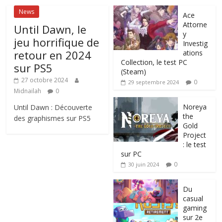
News
Ace
Attorne
Until Dawn, le
y
jeu horrifique de
Investig
retour en 2024
ations
Collection, le test PC
sur PS5
(Steam)
27 octobre 2024
0
29 septembre 2024
Midnailah
0
Noreya
Until Dawn : Découverte
the
des graphismes sur PS5
Gold
Project
: le test
sur PC
0
30 juin 2024
Du
casual
gaming
sur 2e