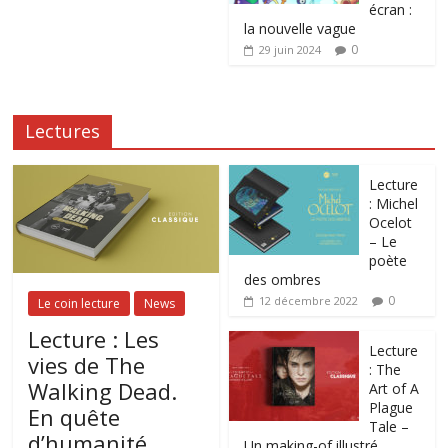
écran :
la nouvelle vague
0
29 juin 2024
Lectures
Lecture
: Michel
Ocelot
– Le
poète
des ombres
0
12 décembre 2022
Le coin lecture
News
Lecture : Les
Lecture
vies de The
: The
Walking Dead.
Art of A
Plague
En quête
Tale –
d’humanité
Un making-of illustré