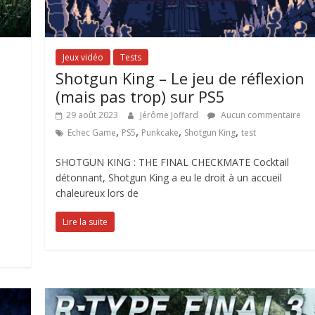
Jeux vidéo
Tests
Shotgun King – Le jeu de réflexion
(mais pas trop) sur PS5
29 août 2023
Jérôme Joffard
Aucun commentaire
,
,
,
,
Echec Game
PS5
Punkcake
Shotgun King
test
SHOTGUN KING : THE FINAL CHECKMATE Cocktail
détonnant, Shotgun King a eu le droit à un accueil
chaleureux lors de
Lire la suite