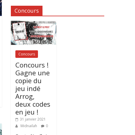
Concours
Concours
Concours !
Gagne une
copie du
jeu indé
Arrog,
deux codes
en jeu !
31 janvier 2021
Midnailah
0