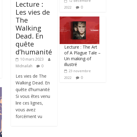
12 décembre
Lecture :
0
2022
Les vies de
The
Walking
Dead. En
quête
Lecture : The Art
d’humanité
of A Plague Tale –
Un making-of
10 mars 2023
illustré
Midnailah
0
23 novembre
Les vies de The
0
2022
Walking Dead. En
quête d’humanité
Si vous êtes venu
lire ces lignes,
vous avez
forcément vu