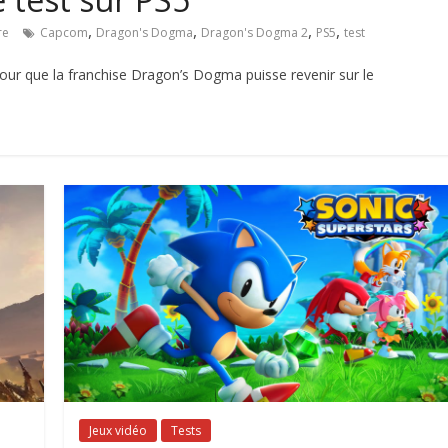
,
,
,
,
re
Capcom
Dragon's Dogma
Dragon's Dogma 2
PS5
test
our que la franchise Dragon’s Dogma puisse revenir sur le
Jeux vidéo
Tests