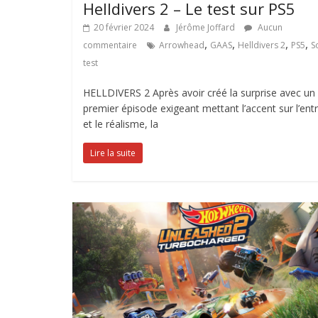
Helldivers 2 – Le test sur PS5
20 février 2024
Jérôme Joffard
Aucun
,
,
,
,
commentaire
Arrowhead
GAAS
Helldivers 2
PS5
S
test
HELLDIVERS 2 Après avoir créé la surprise avec un
premier épisode exigeant mettant l’accent sur l’ent
et le réalisme, la
Lire la suite