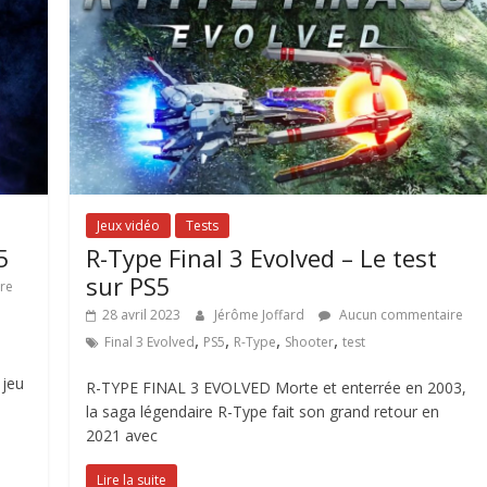
Jeux vidéo
Tests
5
R-Type Final 3 Evolved – Le test
sur PS5
re
28 avril 2023
Jérôme Joffard
Aucun commentaire
,
,
,
,
Final 3 Evolved
PS5
R-Type
Shooter
test
 jeu
R-TYPE FINAL 3 EVOLVED Morte et enterrée en 2003,
la saga légendaire R-Type fait son grand retour en
2021 avec
Lire la suite