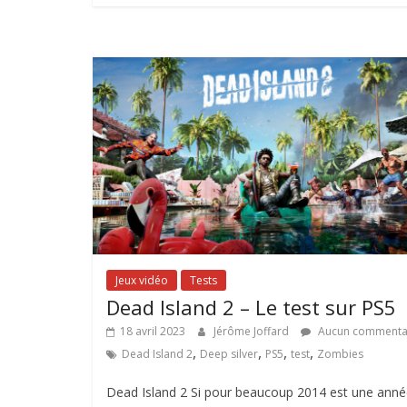
Jeux vidéo
Tests
Dead Island 2 – Le test sur PS5
18 avril 2023
Jérôme Joffard
Aucun commenta
,
,
,
,
Dead Island 2
Deep silver
PS5
test
Zombies
Dead Island 2 Si pour beaucoup 2014 est une ann