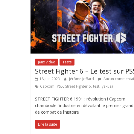
Jeux vidéo
Tests
Street Fighter 6 – Le test sur PS
18 juin 2023
Jérôme Joffard
Aucun commentai
,
,
,
,
Capcom
PS5
Street Fighter 6
test
yakuza
STREET FIGHTER 6 1991 : révolution ! Capcom
chamboule l’industrie en dévoilant le premier grand
de combat de l’histoire
Lire la suite