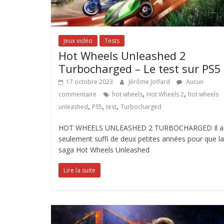
Jeux vidéo
Tests
Hot Wheels Unleashed 2
Turbocharged – Le test sur PS5
17 octobre 2023
Jérôme Joffard
Aucun
,
,
commentaire
hot wheels
Hot Wheels 2
hot wheels
,
,
,
unleashed
PS5
test
Turbocharged
HOT WHEELS UNLEASHED 2 TURBOCHARGED Il a
seulement suffi de deux petites années pour que la
saga Hot Wheels Unleashed
Lire la suite