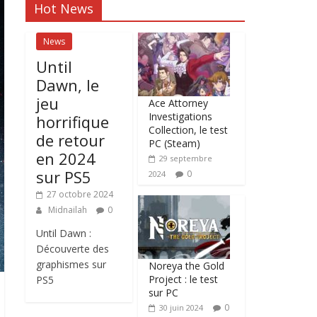
Hot News
News
Until
Dawn, le
jeu
Ace Attorney
Investigations
horrifique
Collection, le test
de retour
PC (Steam)
en 2024
29 septembre
sur PS5
0
2024
27 octobre 2024
Midnailah
0
Until Dawn :
Découverte des
graphismes sur
Noreya the Gold
Project : le test
PS5
sur PC
0
30 juin 2024