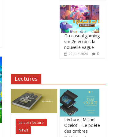
Du casual gaming
sur 2e écran : la
nouvelle vague
0
29 juin 2024
Lectures
Lecture : Michel
Le coin lecture
Ocelot – Le poète
News
des ombres