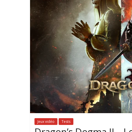
Jeux vidéo
Tests
Dragon’s Dogma II – Le