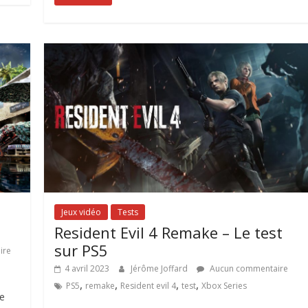
Jeux vidéo
Tests
Resident Evil 4 Remake – Le test
sur PS5
ire
4 avril 2023
Jérôme Joffard
Aucun commentaire
,
,
,
,
PS5
remake
Resident evil 4
test
Xbox Series
ée