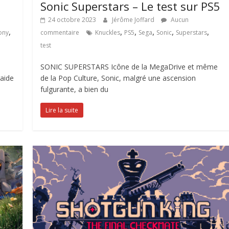
Sonic Superstars – Le test sur PS5
24 octobre 2023
Jérôme Joffard
Aucun
,
,
,
,
,
,
ony
commentaire
Knuckles
PS5
Sega
Sonic
Superstars
test
SONIC SUPERSTARS Icône de la MegaDrive et même
raide
de la Pop Culture, Sonic, malgré une ascension
fulgurante, a bien du
Lire la suite