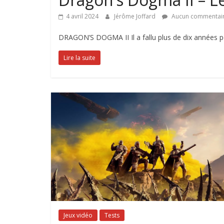
4 avril 2024
Jérôme Joffard
Aucun commentai
DRAGON’S DOGMA II Il a fallu plus de dix années p
Lire la suite
Jeux vidéo
Tests