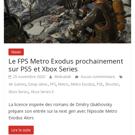
News
Le FPS Metro Exodus prochainement
sur PS5 et Xbox Series
25 novembre 2020
Midnailah
Aucun commentaire
,
,
,
,
,
,
,
4A Games
Deep silver
FPS
Metro
Metro Exodus
PS5
Shooter
,
Xbox Series
Xbox Series X
La licence inspirée des romans de Dmitry Glukhovsky
prépare son entrée sur la next gen avec l’épisode Metro
Exodus Alors
Lire la suite