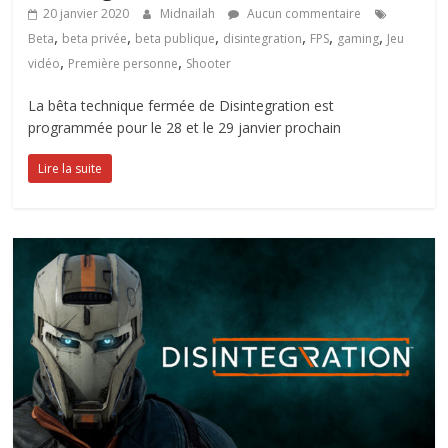
20 janvier 2020
Midnailah
Aucun commentaire
,
,
,
,
,
,
Beta
beta privée
beta publique
disintegration
FPS
gaming
Jeu
,
,
vidéo
Première personne
Shooter
La bêta technique fermée de Disintegration est
programmée pour le 28 et le 29 janvier prochain
Lire la suite