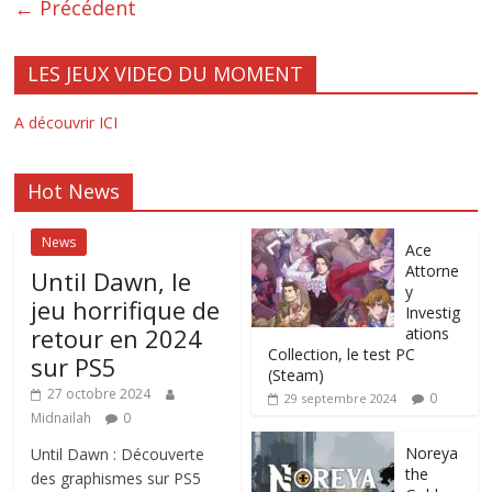
← Précédent
LES JEUX VIDEO DU MOMENT
A découvrir ICI
Hot News
News
Ace
Attorne
Until Dawn, le
y
jeu horrifique de
Investig
retour en 2024
ations
Collection, le test PC
sur PS5
(Steam)
27 octobre 2024
0
29 septembre 2024
Midnailah
0
Noreya
Until Dawn : Découverte
the
des graphismes sur PS5