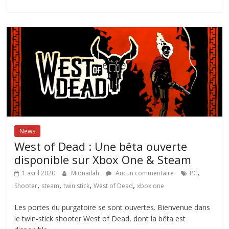
News
West of Dead : Une bêta ouverte
disponible sur Xbox One & Steam
,
1 avril 2020
Midnailah
Aucun commentaire
PC
,
,
,
,
Shooter
steam
twin stick
West of Dead
xbox one
Les portes du purgatoire se sont ouvertes. Bienvenue dans
le twin-stick shooter West of Dead, dont la bêta est