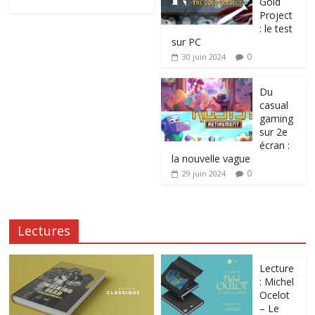
Gold
Project
: le test
sur PC
0
30 juin 2024
Du
casual
gaming
sur 2e
écran :
la nouvelle vague
0
29 juin 2024
Lectures
Lecture
: Michel
Ocelot
– Le