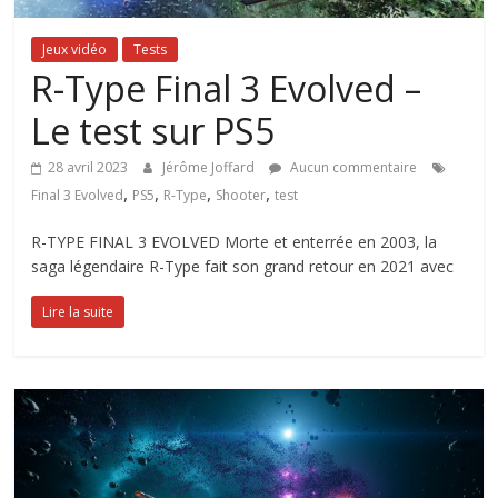
Jeux vidéo
Tests
R-Type Final 3 Evolved –
Le test sur PS5
28 avril 2023
Jérôme Joffard
Aucun commentaire
,
,
,
,
Final 3 Evolved
PS5
R-Type
Shooter
test
R-TYPE FINAL 3 EVOLVED Morte et enterrée en 2003, la
saga légendaire R-Type fait son grand retour en 2021 avec
Lire la suite