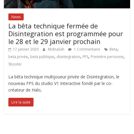
News
La bêta technique fermée de
Disintegration est programmée pour
le 28 et le 29 janvier prochain
,
17 janvier 2020
Midnailah
1 Commentaire
Beta
,
,
,
,
,
beta privée
beta publique
disintegration
FPS
Première personne
Shooter
La bêta technique multijoueur privée de Disintegration, le
nouveau FPS du studio V1 Interactive fondé par le co-
créateur de Halo,
Lire la suite