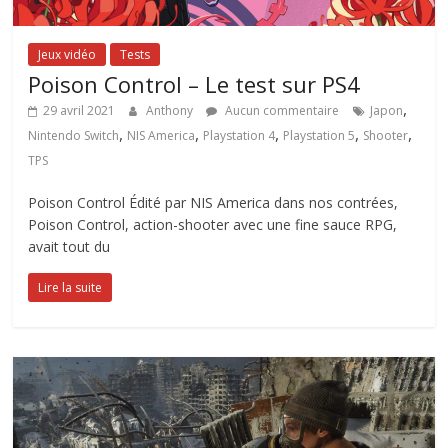
Jeux vidéo
Tests
Poison Control – Le test sur PS4
,
29 avril 2021
Anthony
Aucun commentaire
Japon
,
,
,
,
,
Nintendo Switch
NIS America
Playstation 4
Playstation 5
Shooter
TPS
Poison Control Édité par NIS America dans nos contrées,
Poison Control, action-shooter avec une fine sauce RPG,
avait tout du
Lire la suite