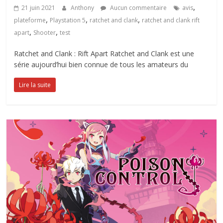
,
21 juin 2021
Anthony
Aucun commentaire
avis
,
,
,
plateforme
Playstation 5
ratchet and clank
ratchet and clank rift
,
,
apart
Shooter
test
Ratchet and Clank : Rift Apart Ratchet and Clank est une
série aujourd’hui bien connue de tous les amateurs du
Lire la suite