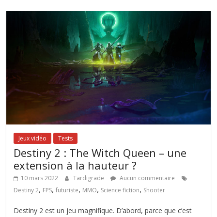
Jeux vidéo
Tests
Destiny 2 : The Witch Queen – une
extension à la hauteur ?
10 mars 2022
Tardigrade
Aucun commentaire
,
,
,
,
,
Destiny 2
FPS
futuriste
MMO
Science fiction
Shooter
Destiny 2 est un jeu magnifique. D’abord, parce que c’est