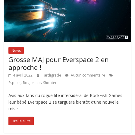
News
Grosse MAJ pour Everspace 2 en
approche !
4 avril 2022
Tardigrade
Aucun commentaire
,
,
Espace
Rogue Lite
Shooter
Avis aux fans du rogue-lite intersidéral de RockFish Games :
leur bébé Everspace 2 se targuera bientôt d’une nouvelle
mise
Lire la suite