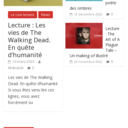
poète
des ombres
0
12 décembre 2022
Le coin lecture
News
Lecture : Les
Lecture
vies de The
: The
Walking Dead.
Art of A
Plague
En quête
Tale –
d’humanité
Un making-of illustré
0
10 mars 2023
23 novembre 2022
Midnailah
0
Les vies de The Walking
Dead. En quête d’humanité
Si vous êtes venu lire ces
lignes, vous avez
forcément vu