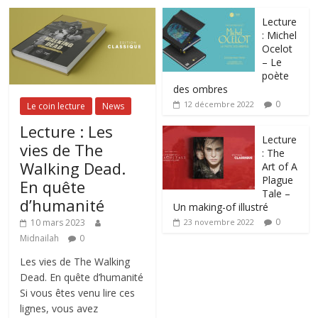
Lecture
: Michel
Ocelot
– Le
poète
des ombres
0
12 décembre 2022
Le coin lecture
News
Lecture : Les
Lecture
vies de The
: The
Walking Dead.
Art of A
Plague
En quête
Tale –
d’humanité
Un making-of illustré
0
10 mars 2023
23 novembre 2022
Midnailah
0
Les vies de The Walking
Dead. En quête d’humanité
Si vous êtes venu lire ces
lignes, vous avez