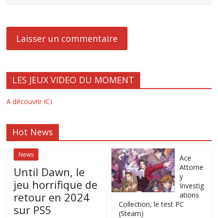
LES JEUX VIDEO DU MOMENT
A découvrir ICI
Hot News
News
Ace
Attorne
Until Dawn, le
y
jeu horrifique de
Investig
retour en 2024
ations
Collection, le test PC
sur PS5
(Steam)