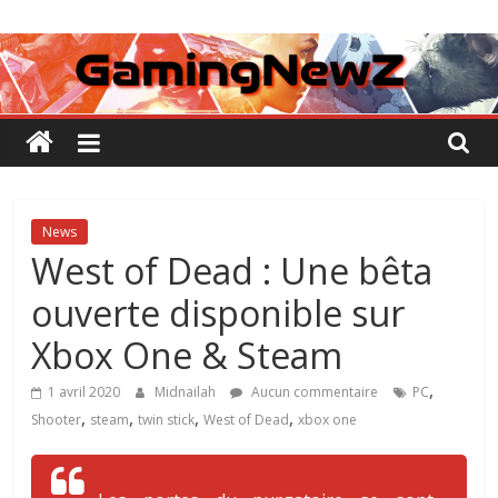
Passer
GamingNewZ
au
contenu
Tests
et
Actu
des
jeux
vidéo
News
West of Dead : Une bêta
ouverte disponible sur
Xbox One & Steam
,
1 avril 2020
Midnailah
Aucun commentaire
PC
,
,
,
,
Shooter
steam
twin stick
West of Dead
xbox one