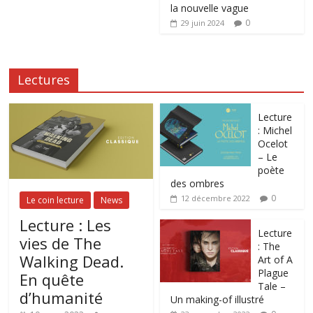
la nouvelle vague
0
29 juin 2024
Lectures
Lecture
: Michel
Ocelot
– Le
poète
des ombres
0
12 décembre 2022
Le coin lecture
News
Lecture : Les
Lecture
vies de The
: The
Walking Dead.
Art of A
Plague
En quête
Tale –
d’humanité
Un making-of illustré