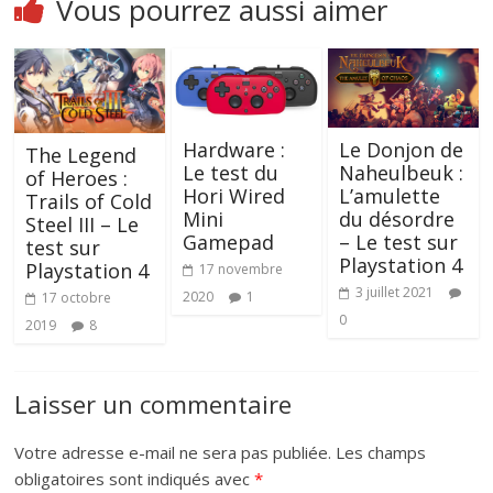
Vous pourrez aussi aimer
Hardware :
Le Donjon de
The Legend
Le test du
Naheulbeuk :
of Heroes :
Hori Wired
L’amulette
Trails of Cold
Mini
du désordre
Steel III – Le
Gamepad
– Le test sur
test sur
Playstation 4
Playstation 4
17 novembre
3 juillet 2021
2020
1
17 octobre
0
2019
8
Laisser un commentaire
Votre adresse e-mail ne sera pas publiée.
Les champs
obligatoires sont indiqués avec
*