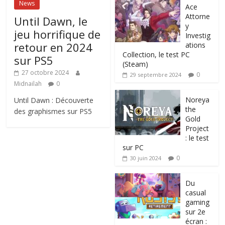
News
Ace
Attorne
Until Dawn, le
y
jeu horrifique de
Investig
retour en 2024
ations
Collection, le test PC
sur PS5
(Steam)
27 octobre 2024
0
29 septembre 2024
Midnailah
0
Noreya
Until Dawn : Découverte
the
des graphismes sur PS5
Gold
Project
: le test
sur PC
0
30 juin 2024
Du
casual
gaming
sur 2e
écran :