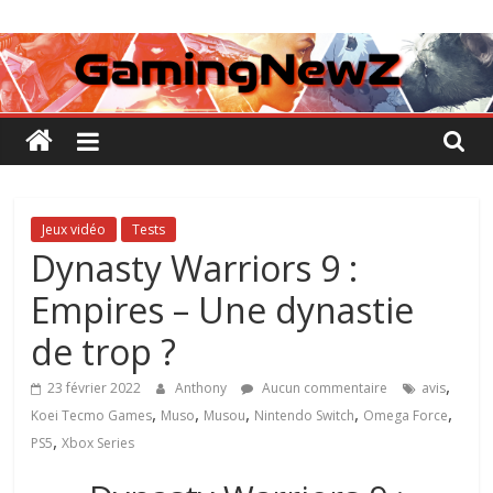
Passer
GamingNewZ
au
contenu
Tests
et
Actu
des
jeux
vidéo
Jeux vidéo
Tests
Dynasty Warriors 9 :
Empires – Une dynastie
de trop ?
,
23 février 2022
Anthony
Aucun commentaire
avis
,
,
,
,
,
Koei Tecmo Games
Muso
Musou
Nintendo Switch
Omega Force
,
PS5
Xbox Series