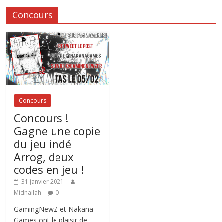
Concours
Concours
Concours !
Gagne une copie
du jeu indé
Arrog, deux
codes en jeu !
31 janvier 2021
Midnailah
0
GamingNewZ et Nakana
Games ont le plaisir de