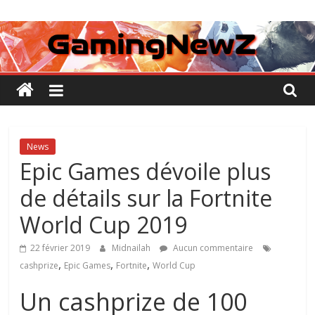
Passer
GamingNewZ
au
contenu
Tests
et
Actu
des
jeux
vidéo
News
Epic Games dévoile plus
de détails sur la Fortnite
World Cup 2019
22 février 2019
Midnailah
Aucun commentaire
,
,
,
cashprize
Epic Games
Fortnite
World Cup
Un cashprize de 100