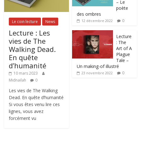
– Le
poète
des ombres
0
12 décembre 2022
Le coin lecture
News
Lecture : Les
Lecture
vies de The
: The
Walking Dead.
Art of A
Plague
En quête
Tale –
d’humanité
Un making-of illustré
0
10 mars 2023
23 novembre 2022
Midnailah
0
Les vies de The Walking
Dead. En quête d’humanité
Si vous êtes venu lire ces
lignes, vous avez
forcément vu