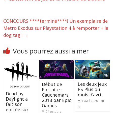
CONCOURS ****terminé****! Un exemplaire de
Metro Exodus sur Playstation 4 à remporter + le
dog tag !
→
Vous pourrez aussi aimer
Les deux jeux
Début de
PS Plus du
Fortnite :
Dead by
mois d’avril
Cauchemars
Daylight a
2018 par Epic
1 avril 2020
fait son
Games
0
entrée sur
24 octobre