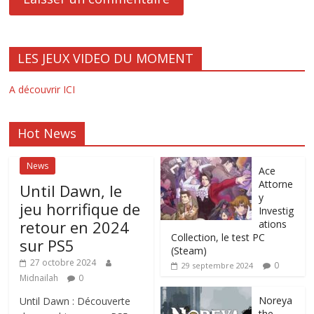
LES JEUX VIDEO DU MOMENT
A découvrir ICI
Hot News
News
Ace
Attorne
Until Dawn, le
y
jeu horrifique de
Investig
retour en 2024
ations
Collection, le test PC
sur PS5
(Steam)
27 octobre 2024
0
29 septembre 2024
Midnailah
0
Noreya
Until Dawn : Découverte
the