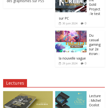
des graphismes sur PS5
Gold
Project
: le test
sur PC
0
30 juin 2024
Du
casual
gaming
sur 2e
écran :
la nouvelle vague
0
29 juin 2024
Lectures
Lecture
: Michel
Ocelot