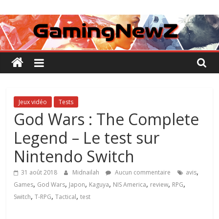
Passer
GamingNewZ
au
contenu
Tests
et
Actu
des
jeux
vidéo
Jeux vidéo
Tests
God Wars : The Complete
Legend – Le test sur
Nintendo Switch
,
31 août 2018
Midnailah
Aucun commentaire
avis
,
,
,
,
,
,
,
Games
God Wars
Japon
Kaguya
NIS America
review
RPG
,
,
,
Switch
T-RPG
Tactical
test