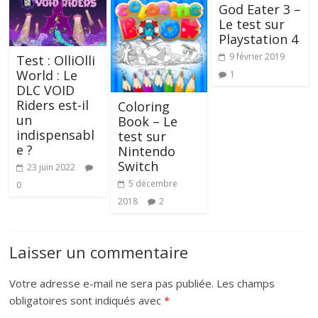
God Eater 3 –
Le test sur
Playstation 4
9 février 2019
Test : OlliOlli
World : Le
1
DLC VOID
Riders est-il
Coloring
un
Book – Le
indispensabl
test sur
e ?
Nintendo
Switch
23 juin 2022
5 décembre
0
2018
2
Laisser un commentaire
Votre adresse e-mail ne sera pas publiée.
Les champs
obligatoires sont indiqués avec
*