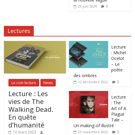
0
29 juin 2024
Lectures
Lecture
: Michel
Ocelot
– Le
poète
des ombres
0
12 décembre 2022
Le coin lecture
News
Lecture : Les
Lecture
vies de The
: The
Walking Dead.
Art of A
Plague
En quête
Tale –
d’humanité
Un making-of illustré
0
10 mars 2023
23 novembre 2022