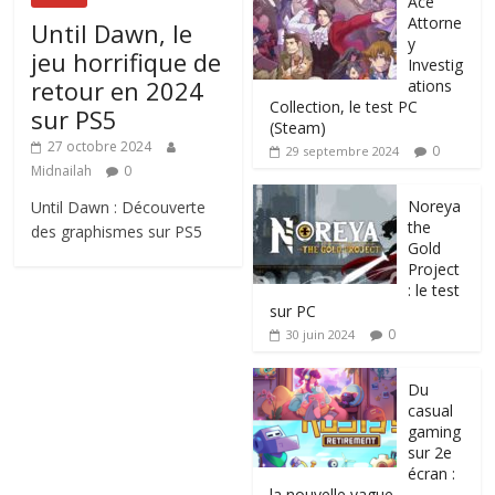
Ace
Attorne
Until Dawn, le
y
jeu horrifique de
Investig
retour en 2024
ations
Collection, le test PC
sur PS5
(Steam)
27 octobre 2024
0
29 septembre 2024
Midnailah
0
Noreya
Until Dawn : Découverte
the
des graphismes sur PS5
Gold
Project
: le test
sur PC
0
30 juin 2024
Du
casual
gaming
sur 2e
écran :
la nouvelle vague