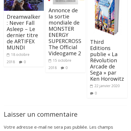
Annonce de
la sortie
Dreamwalker
mondiale de
: Never Fall
MONSTER
Asleep – Le
ENERGY
dernier titre
SUPERCROSS
de ARTIFEX
Third
The Official
MUNDI
Editions
Videogame 2
publie « La
18 octobre
Révolution
15 octobre
2018
0
Arcade de
2018
0
Sega » par
Ken Horowitz
22 janvier 2020
0
Laisser un commentaire
Votre adresse e-mail ne sera pas publiée.
Les champs