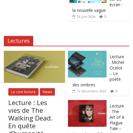
écran :
la nouvelle vague
0
29 juin 2024
Lectures
Lecture
: Michel
Ocelot
– Le
poète
des ombres
0
12 décembre 2022
Le coin lecture
News
Lecture : Les
Lecture
vies de The
: The
Walking Dead.
Art of A
Plague
En quête
Tale –