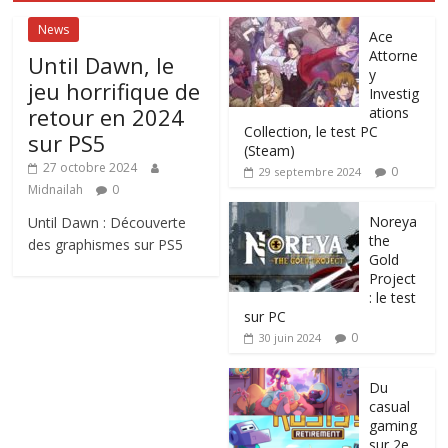
News
Ace
Attorne
Until Dawn, le
y
jeu horrifique de
Investig
retour en 2024
ations
Collection, le test PC
sur PS5
(Steam)
27 octobre 2024
0
29 septembre 2024
Midnailah
0
Noreya
Until Dawn : Découverte
the
des graphismes sur PS5
Gold
Project
: le test
sur PC
0
30 juin 2024
Du
casual
gaming
sur 2e