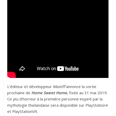
L’éditeur et développeur
Mastiff
annonce la sortie
prochaine de
Home Sweet Home
, fixée au 31 mai 2019.
Ce jeu d’horreur à la première personne inspiré par la
mythologie thaïlandaise sera disponible sur PlayStation4
et PlayStationVR.