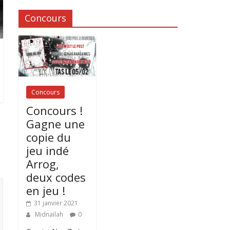
Concours
Concours
Concours !
Gagne une
copie du
jeu indé
Arrog,
deux codes
en jeu !
31 janvier 2021
Midnailah
0