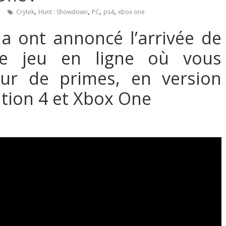
,
,
,
,
e
Crytek
Hunt : Showdown
PC
ps4
xbox one
a ont annoncé l’arrivée de
e jeu en ligne où vous
ur de primes, en version
ation 4 et Xbox One