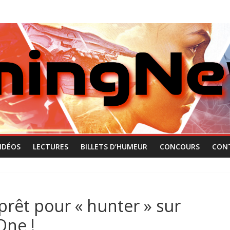
IDÉOS
LECTURES
BILLETS D’HUMEUR
CONCOURS
CON
rêt pour « hunter » sur
One !