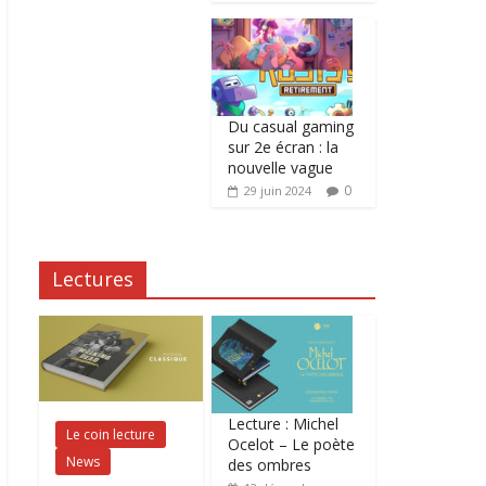
Du casual gaming
sur 2e écran : la
nouvelle vague
0
29 juin 2024
Lectures
Lecture : Michel
Le coin lecture
Ocelot – Le poète
News
des ombres