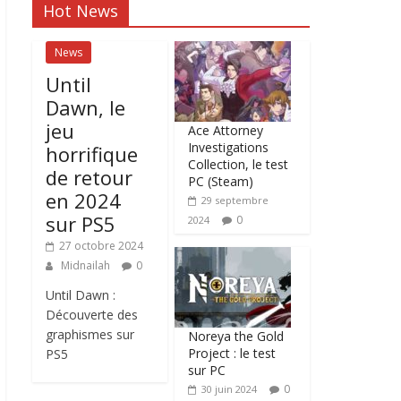
Hot News
News
Until
Dawn, le
jeu
Ace Attorney
Investigations
horrifique
Collection, le test
de retour
PC (Steam)
en 2024
29 septembre
sur PS5
0
2024
27 octobre 2024
Midnailah
0
Until Dawn :
Découverte des
graphismes sur
Noreya the Gold
Project : le test
PS5
sur PC
0
30 juin 2024