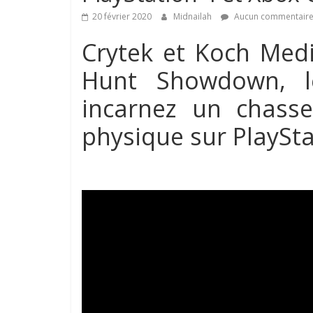
20 février 2020
Midnailah
Aucun commentair
Crytek et Koch Medi
Hunt Showdown, l
incarnez un chasse
physique sur PlaySt