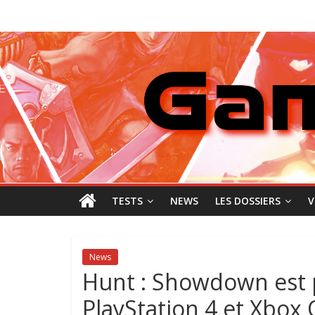
Passer
GamingNewZ
au
contenu
Tests
et
Actu
des
jeux
vidéo
TESTS
NEWS
LES DOSSIERS
V
News
Hunt : Showdown est p
PlayStation 4 et Xbox 