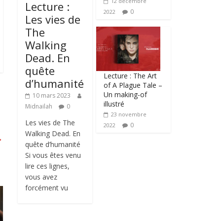
12 décembre
Lecture :
0
2022
Les vies de
The
Walking
Dead. En
quête
Lecture : The Art
d’humanité
of A Plague Tale –
Un making-of
10 mars 2023
illustré
Midnailah
0
23 novembre
Les vies de The
0
2022
Walking Dead. En
→
quête d’humanité
Si vous êtes venu
lire ces lignes,
vous avez
forcément vu