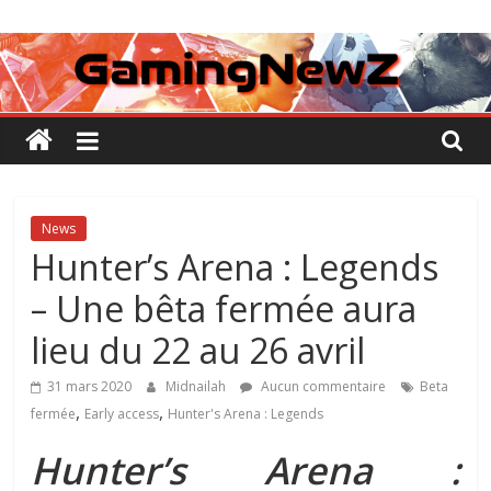
Passer
GamingNewZ
au
contenu
Tests
et
Actu
des
jeux
vidéo
News
Hunter’s Arena : Legends
– Une bêta fermée aura
lieu du 22 au 26 avril
31 mars 2020
Midnailah
Aucun commentaire
Beta
,
,
fermée
Early access
Hunter's Arena : Legends
Hunter’s Arena :