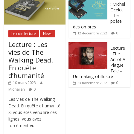
: Michel
Ocelot
– Le
poète
des ombres
0
12 décembre 2022
Le coin lecture
News
Lecture : Les
Lecture
vies de The
: The
Walking Dead.
Art of A
Plague
En quête
Tale –
d’humanité
Un making-of illustré
0
10 mars 2023
23 novembre 2022
Midnailah
0
Les vies de The Walking
Dead. En quête d’humanité
Si vous êtes venu lire ces
lignes, vous avez
forcément vu