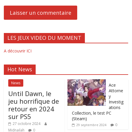
LES JEUX VIDEO DU MOMENT
A découvrir ICI
Hot News
News
Ace
Attorne
Until Dawn, le
y
jeu horrifique de
Investig
retour en 2024
ations
Collection, le test PC
sur PS5
(Steam)
27 octobre 2024
0
29 septembre 2024
Midnailah
0