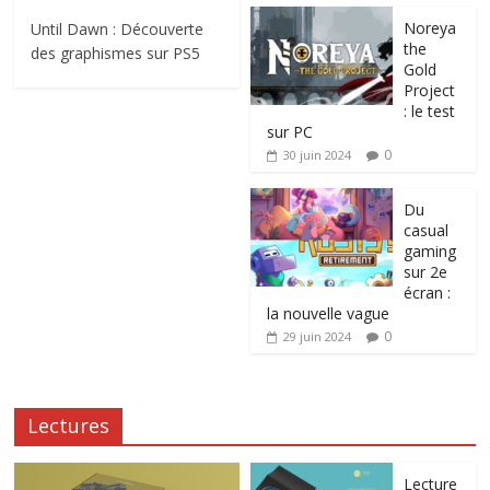
Noreya
Until Dawn : Découverte
the
des graphismes sur PS5
Gold
Project
: le test
sur PC
0
30 juin 2024
Du
casual
gaming
sur 2e
écran :
la nouvelle vague
0
29 juin 2024
Lectures
Lecture