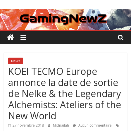
Passer
GamingNewZ
au
contenu
Tests
et
Actu
des
jeux
vidéo
News
KOEI TECMO Europe
annonce la date de sortie
de Nelke & the Legendary
Alchemists: Ateliers of the
New World
27 novembre 2018
Midnailah
Aucun commentaire