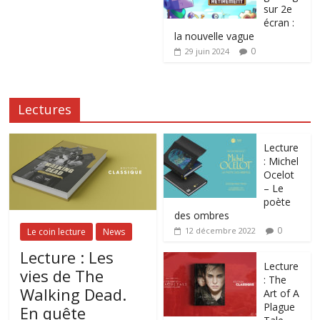
sur 2e
écran :
la nouvelle vague
0
29 juin 2024
Lectures
Lecture
: Michel
Ocelot
– Le
poète
des ombres
0
12 décembre 2022
Le coin lecture
News
Lecture : Les
Lecture
vies de The
: The
Walking Dead.
Art of A
Plague
En quête