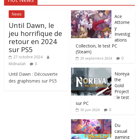
News
Ace
Attorne
Until Dawn, le
y
jeu horrifique de
Investig
retour en 2024
ations
Collection, le test PC
sur PS5
(Steam)
27 octobre 2024
0
29 septembre 2024
Midnailah
0
Noreya
Until Dawn : Découverte
the
des graphismes sur PS5
Gold
Project
: le test
sur PC
0
30 juin 2024
Du
casual
gaming