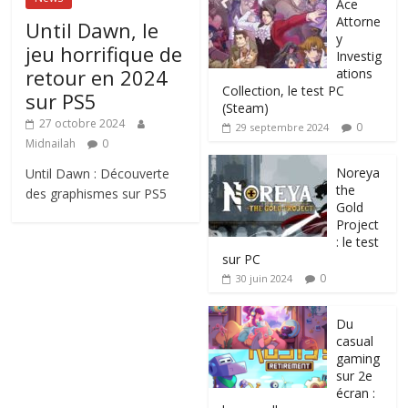
Ace
Attorne
Until Dawn, le
y
jeu horrifique de
Investig
retour en 2024
ations
Collection, le test PC
sur PS5
(Steam)
27 octobre 2024
0
29 septembre 2024
Midnailah
0
Noreya
Until Dawn : Découverte
the
des graphismes sur PS5
Gold
Project
: le test
sur PC
0
30 juin 2024
Du
casual
gaming
sur 2e
écran :