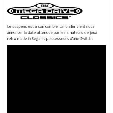
Le suspens est à son comble. Un trailer vient nous
annoncer la date attendue par les amateurs de jeux
retro made in Sega et possesseurs d’une Switch :