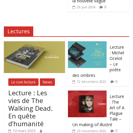
la nouvelle vague
0
29 juin 2024
Lectures
Lecture
: Michel
Ocelot
– Le
poète
des ombres
0
12 décembre 2022
Le coin lecture
News
Lecture : Les
Lecture
vies de The
: The
Walking Dead.
Art of A
Plague
En quête
Tale –
d’humanité
Un making-of illustré
0
10 mars 2023
23 novembre 2022