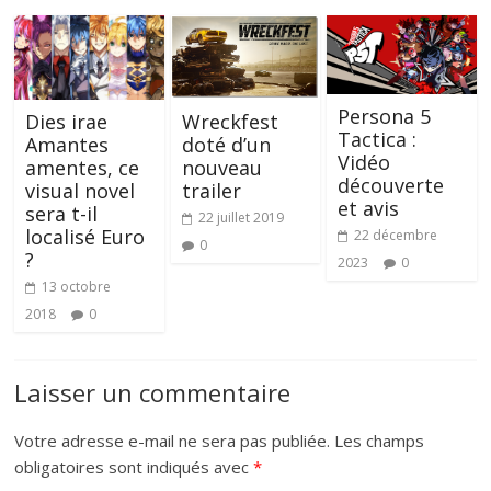
Persona 5
Dies irae
Wreckfest
Tactica :
Amantes
doté d’un
Vidéo
amentes, ce
nouveau
découverte
visual novel
trailer
et avis
sera t-il
22 juillet 2019
localisé Euro
22 décembre
0
?
2023
0
13 octobre
2018
0
Laisser un commentaire
Votre adresse e-mail ne sera pas publiée.
Les champs
obligatoires sont indiqués avec
*