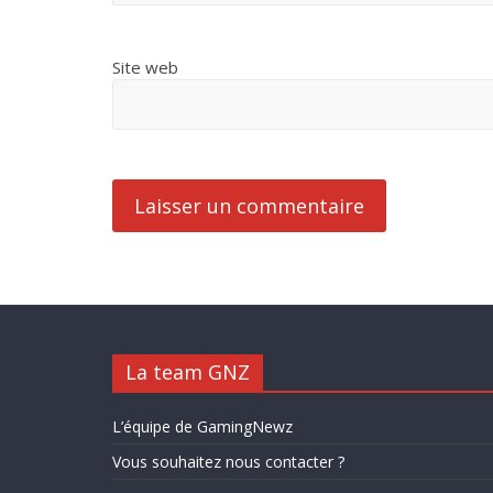
Site web
La team GNZ
L’équipe de GamingNewz
Vous souhaitez nous contacter ?