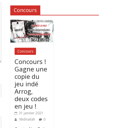
Concours
Concours
Concours !
Gagne une
copie du
jeu indé
Arrog,
deux codes
en jeu !
31 janvier 2021
Midnailah
0