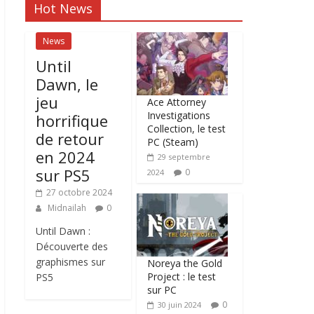
Hot News
News
Until
Dawn, le
jeu
Ace Attorney
Investigations
horrifique
Collection, le test
de retour
PC (Steam)
en 2024
29 septembre
sur PS5
0
2024
27 octobre 2024
Midnailah
0
Until Dawn :
Découverte des
graphismes sur
Noreya the Gold
Project : le test
PS5
sur PC
0
30 juin 2024