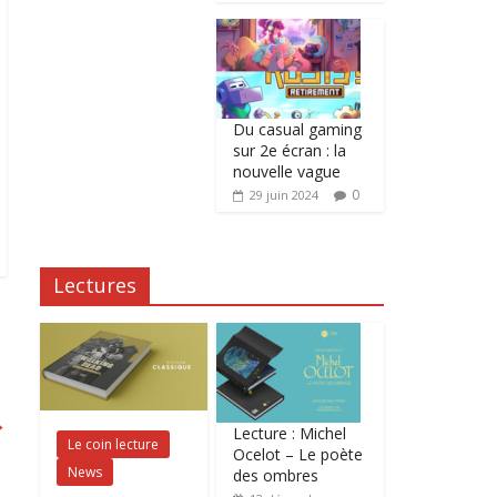
Du casual gaming
sur 2e écran : la
nouvelle vague
0
29 juin 2024
Lectures
→
Lecture : Michel
Le coin lecture
Ocelot – Le poète
News
des ombres