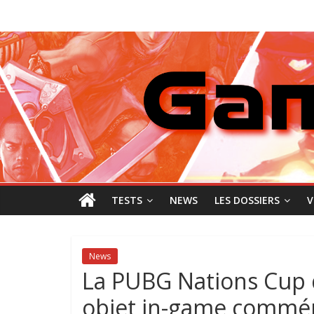
Passer
GamingNewZ
au
contenu
Tests
et
Actu
des
jeux
vidéo
TESTS
NEWS
LES DOSSIERS
V
News
La PUBG Nations Cup d
objet in-game commé