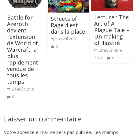
Lecture : The
Battle for
Streets of
Art of A
Azeroth
Rage 4 est
Plague Tale –
devient
dans la place
Un making-
l’extension
30 avril 2020
of illustré
de World of
0
Warcraft la
23 novembre
plus
2022
0
rapidement
vendue de
tous les
temps
23 août 2018
0
Laisser un commentaire
Votre adresse e-mail ne sera pas publiée.
Les champs