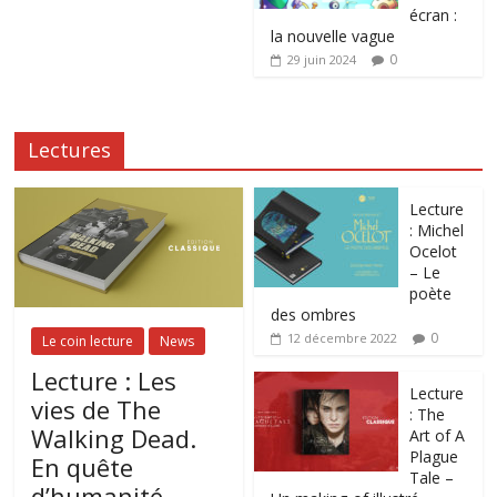
écran :
la nouvelle vague
0
29 juin 2024
Lectures
Lecture
: Michel
Ocelot
– Le
poète
des ombres
0
12 décembre 2022
Le coin lecture
News
Lecture : Les
Lecture
vies de The
: The
Walking Dead.
Art of A
Plague
En quête
Tale –
d’humanité