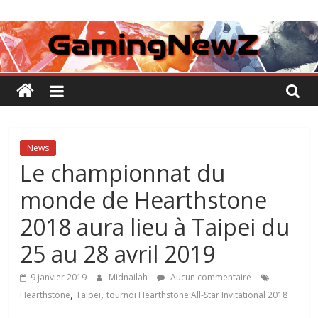
Passer
GamingNewZ
au
contenu
Tests
et
Actu
des
jeux
vidéo
News
Le championnat du
monde de Hearthstone
2018 aura lieu à Taipei du
25 au 28 avril 2019
9 janvier 2019
Midnailah
Aucun commentaire
,
,
Hearthstone
Taipei
tournoi Hearthstone All-Star Invitational 2018