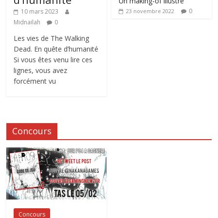
Un making-of illustré
0
10 mars 2023
23 novembre 2022
Midnailah
0
Les vies de The Walking
Dead. En quête d’humanité
Si vous êtes venu lire ces
lignes, vous avez
forcément vu
Concours
Concours