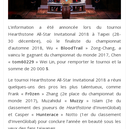
L’information a été annoncée lors du tournoi
Hearthstone All-Star Invitational 2018 à Taipei (28-
30 décembre), où le finaliste du championnat
d’automne 2018, Wu «
BloodTrail
» Zong-Chang, a
vaincu le gagnant du championnat du monde 2017, Chen
«
tom60229
» Wei Lin, pour remporter le tournoi et la
somme de 20 000 $.
Le tournoi Hearthstone All-Star Invitational 2018 a réuni
quelques-uns des pros les plus talentueux, comme
Frank «
Fr0zen
» Zhang (2e place du championnat du
monde 2017), Muzahidul «
Muzzy
» Islam (3e du
classement des joueurs de
Hearthstone
d’InvenGlobal)
et Casper «
Hunterace
» Notto (1er du classement
d’InvenGlobal) pour conclure l’année en beauté sous les
yeux des fans taïwanais.