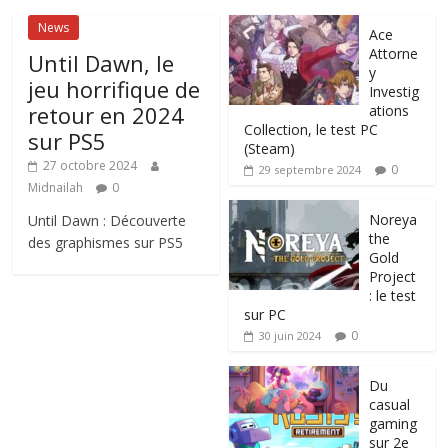
News
Ace
Attorne
Until Dawn, le
y
jeu horrifique de
Investig
retour en 2024
ations
Collection, le test PC
sur PS5
(Steam)
27 octobre 2024
0
29 septembre 2024
Midnailah
0
Noreya
Until Dawn : Découverte
the
des graphismes sur PS5
Gold
Project
: le test
sur PC
0
30 juin 2024
Du
casual
gaming
sur 2e