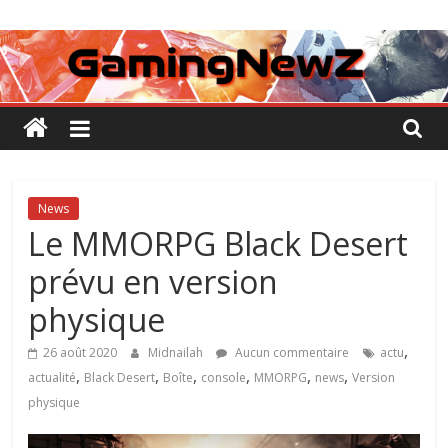
Passer
GamingNewZ
au
contenu
Tests
et
Actu
des
jeux
vidéo
News
Le MMORPG Black Desert
prévu en version
physique
,
26 août 2020
Midnailah
Aucun commentaire
actu
,
,
,
,
,
,
actualité
Black Desert
Boîte
console
MMORPG
news
Version
physique