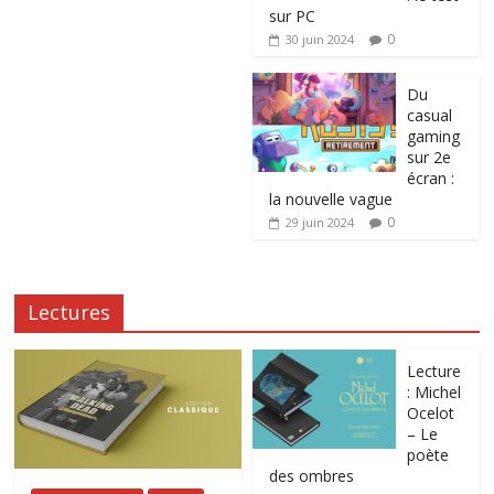
sur PC
0
30 juin 2024
Du
casual
gaming
sur 2e
écran :
la nouvelle vague
0
29 juin 2024
Lectures
Lecture
: Michel
Ocelot
– Le
poète
des ombres