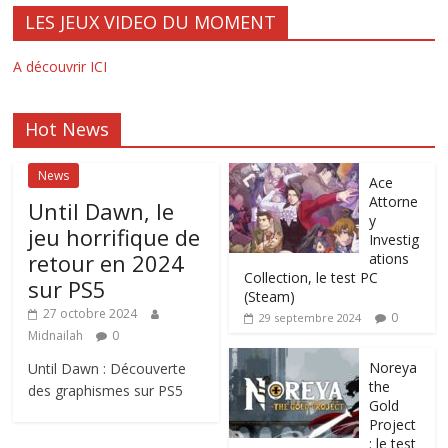
LES JEUX VIDEO DU MOMENT
A découvrir ICI
Hot News
News
Ace
Attorne
Until Dawn, le
y
jeu horrifique de
Investig
retour en 2024
ations
Collection, le test PC
sur PS5
(Steam)
27 octobre 2024
0
29 septembre 2024
Midnailah
0
Noreya
Until Dawn : Découverte
the
des graphismes sur PS5
Gold
Project
: le test