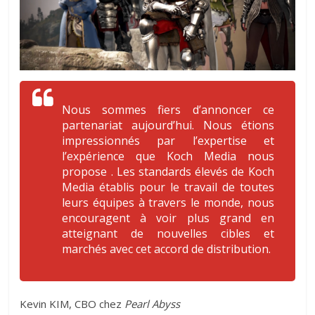
Nous sommes fiers d’annoncer ce
partenariat aujourd’hui. Nous étions
impressionnés par l’expertise et
l’expérience que Koch Media nous
propose . Les standards élevés de Koch
Media établis pour le travail de toutes
leurs équipes à travers le monde, nous
encouragent à voir plus grand en
atteignant de nouvelles cibles et
marchés avec cet accord de distribution.
Kevin KIM, CBO chez
Pearl Abyss