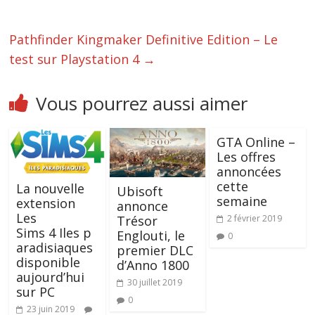
Pathfinder Kingmaker Definitive Edition – Le
test sur Playstation 4
→
Vous pourrez aussi aimer
GTA Online –
Les offres
annoncées
cette
La nouvelle
Ubisoft
semaine
extension
annonce
Les
2 février 2019
Trésor
Sims 4 Iles p
Englouti, le
0
aradisiaques
premier DLC
disponible
d’Anno 1800
aujourd’hui
30 juillet 2019
sur PC
0
23 juin 2019