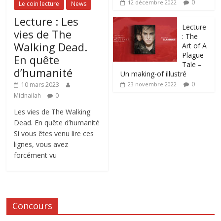
0
12 décembre 2022
Le coin lecture
News
Lecture : Les
Lecture
vies de The
: The
Walking Dead.
Art of A
Plague
En quête
Tale –
d’humanité
Un making-of illustré
0
10 mars 2023
23 novembre 2022
Midnailah
0
Les vies de The Walking
Dead. En quête d’humanité
Si vous êtes venu lire ces
lignes, vous avez
forcément vu
Concours