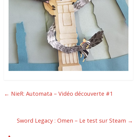
←
NieR: Automata – Vidéo découverte #1
Sword Legacy : Omen – Le test sur Steam
→