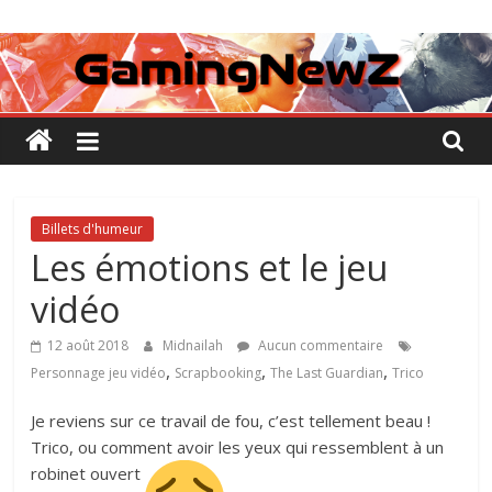
Passer
GamingNewZ
au
contenu
Tests
et
Actu
des
jeux
vidéo
Billets d'humeur
Les émotions et le jeu
vidéo
12 août 2018
Midnailah
Aucun commentaire
,
,
,
Personnage jeu vidéo
Scrapbooking
The Last Guardian
Trico
Je reviens sur ce travail de fou, c’est tellement beau !
Trico, ou comment avoir les yeux qui ressemblent à un
robinet ouvert