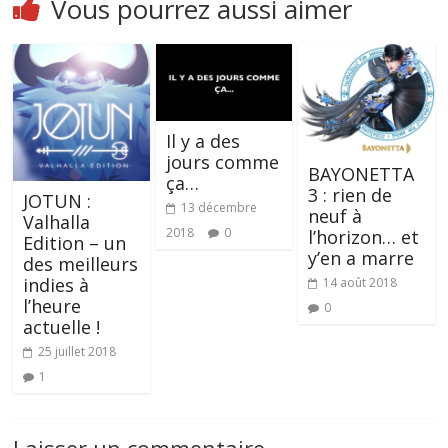
Vous pourrez aussi aimer
Il y a des
jours comme
BAYONETTA
ça…
3 : rien de
JOTUN :
13 décembre
neuf à
Valhalla
2018
0
l’horizon… et
Edition – un
y’en a marre
des meilleurs
indies à
14 août 2018
l’heure
0
actuelle !
25 juillet 2018
1
Laisser un commentaire