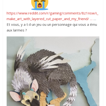
https://www.
reddit.com/r/gaming/comme
nts/8z1nsw/i_
make_art_with_layered_cut_paper_and_my_friend/
…
…
Et vous, y a t-il un jeu ou un personnage qui vous a ému
aux larmes ?