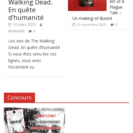
Walking Dead.
Art of A
Plague
En quête
Tale –
d’humanité
Un making-of illustré
0
10 mars 2023
23 novembre 2022
Midnailah
0
Les vies de The Walking
Dead. En quête d’humanité
Si vous êtes venu lire ces
lignes, vous avez
forcément vu
Concours