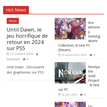
Hot News
News
Ace
Attorne
Until Dawn, le
y
jeu horrifique de
Investig
retour en 2024
ations
Collection, le test PC
sur PS5
(Steam)
27 octobre 2024
0
29 septembre 2024
Midnailah
0
Noreya
Until Dawn : Découverte
the
des graphismes sur PS5
Gold
Project
: le test
sur PC
0
30 juin 2024
Du