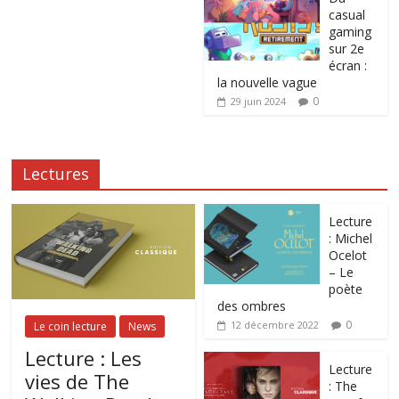
casual
gaming
sur 2e
écran :
la nouvelle vague
0
29 juin 2024
Lectures
Lecture
: Michel
Ocelot
– Le
poète
des ombres
0
12 décembre 2022
Le coin lecture
News
Lecture : Les
Lecture
vies de The
: The