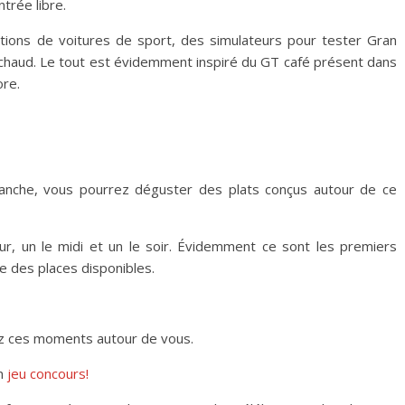
trée libre.
tions de voitures de sport, des simulateurs pour tester Gran
n chaud. Le tout est évidemment inspiré du GT café présent dans
re.
ranche, vous pourrez déguster des plats conçus autour de ce
r, un le midi et un le soir. Évidemment ce sont les premiers
te des places disponibles.
gez ces moments autour de vous.
un
jeu concours!