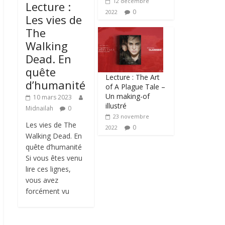
12 décembre
Lecture :
0
2022
Les vies de
The
Walking
Dead. En
quête
Lecture : The Art
d’humanité
of A Plague Tale –
Un making-of
10 mars 2023
illustré
Midnailah
0
23 novembre
Les vies de The
0
2022
Walking Dead. En
quête d’humanité
Si vous êtes venu
lire ces lignes,
vous avez
forcément vu