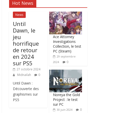
Hot News
News
Until
Dawn, le
jeu
Ace Attorney
Investigations
horrifique
Collection, le test
de retour
PC (Steam)
en 2024
29 septembre
sur PS5
0
2024
27 octobre 2024
Midnailah
0
Until Dawn :
Découverte des
graphismes sur
Noreya the Gold
Project : le test
PS5
sur PC
0
30 juin 2024