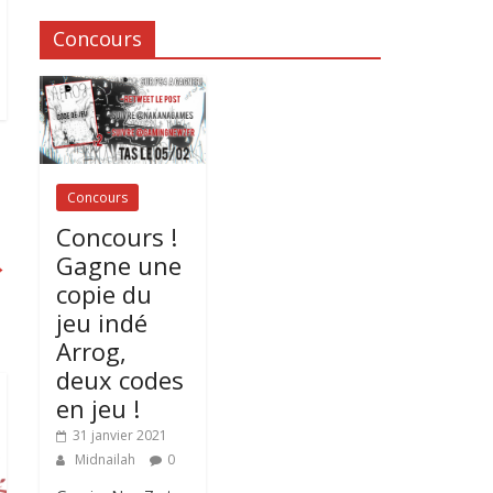
Concours
Concours
Concours !
Gagne une
→
copie du
jeu indé
Arrog,
deux codes
en jeu !
31 janvier 2021
Midnailah
0