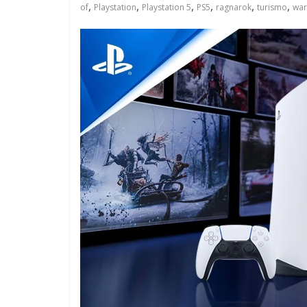
,
,
,
,
,
,
of
Playstation
Playstation 5
PS5
ragnarok
turismo
war