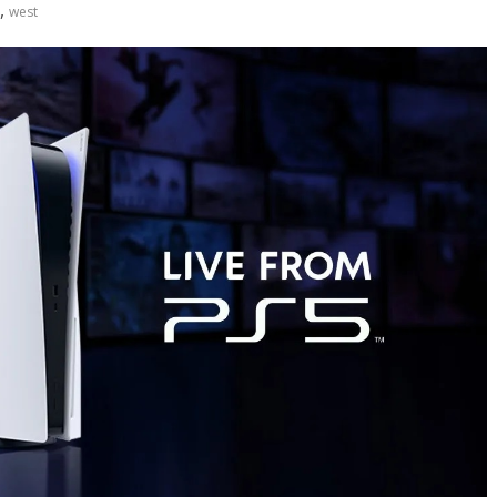
,
west