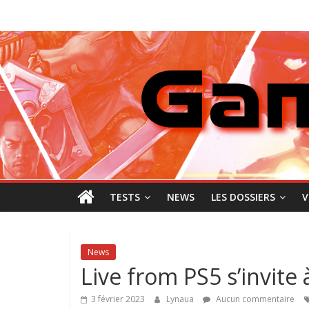
Passer
GamingNewZ
au
contenu
Tests
et
Actu
des
jeux
vidéo
TESTS
NEWS
LES DOSSIERS
V
News
Live from PS5 s’invite 
3 février 2023
Lynaua
Aucun commentaire