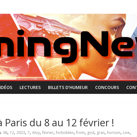
IDÉOS
LECTURES
BILLETS D’HUMEUR
CONCOURS
CON
à Paris du 8 au 12 février !
,
,
,
,
,
,
,
,
,
,
,
,
08
12
2023
7
Aloy
février
forbidden
from
god
gran
horizon
Live