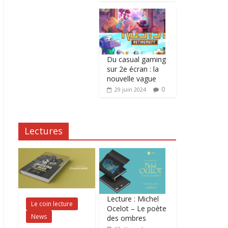
Du casual gaming
sur 2e écran : la
nouvelle vague
0
29 juin 2024
Lectures
Lecture : Michel
Le coin lecture
Ocelot – Le poète
News
des ombres