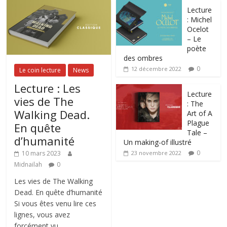
Lecture
: Michel
Ocelot
– Le
poète
des ombres
0
12 décembre 2022
Le coin lecture
News
Lecture : Les
Lecture
vies de The
: The
Walking Dead.
Art of A
Plague
En quête
Tale –
d’humanité
Un making-of illustré
0
10 mars 2023
23 novembre 2022
Midnailah
0
Les vies de The Walking
Dead. En quête d’humanité
Si vous êtes venu lire ces
lignes, vous avez
forcément vu