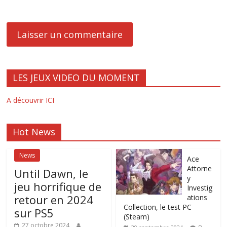
LES JEUX VIDEO DU MOMENT
A découvrir ICI
Hot News
News
Ace
Attorne
Until Dawn, le
y
jeu horrifique de
Investig
retour en 2024
ations
Collection, le test PC
sur PS5
(Steam)
27 octobre 2024