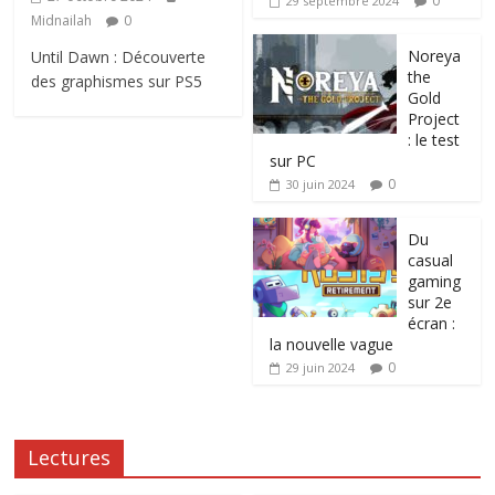
0
29 septembre 2024
Midnailah
0
Noreya
Until Dawn : Découverte
the
des graphismes sur PS5
Gold
Project
: le test
sur PC
0
30 juin 2024
Du
casual
gaming
sur 2e
écran :
la nouvelle vague
0
29 juin 2024
Lectures