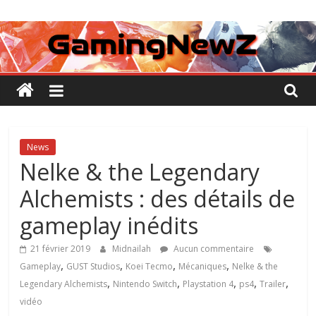
Passer
GamingNewZ
au
contenu
Tests
et
Actu
des
jeux
vidéo
News
Nelke & the Legendary
Alchemists : des détails de
gameplay inédits
21 février 2019
Midnailah
Aucun commentaire
,
,
,
,
Gameplay
GUST Studios
Koei Tecmo
Mécaniques
Nelke & the
,
,
,
,
,
Legendary Alchemists
Nintendo Switch
Playstation 4
ps4
Trailer
vidéo