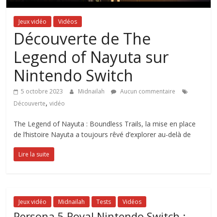
Jeux vidéo
Vidéos
Découverte de The
Legend of Nayuta sur
Nintendo Switch
5 octobre 2023
Midnailah
Aucun commentaire
,
Découverte
vidéo
The Legend of Nayuta : Boundless Trails, la mise en place
de l’histoire Nayuta a toujours rêvé d’explorer au-delà de
Lire la suite
Jeux vidéo
Midnailah
Tests
Vidéos
Persona 5 Royal Nintendo Switch :