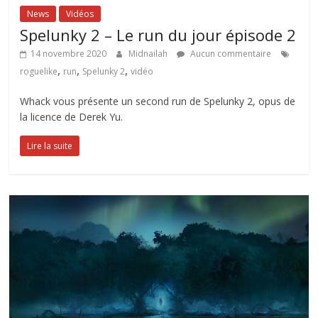
News
Vidéos
Spelunky 2 – Le run du jour épisode 2
14 novembre 2020
Midnailah
Aucun commentaire
,
,
,
roguelike
run
Spelunky 2
vidéo
Whack vous présente un second run de Spelunky 2, opus de
la licence de Derek Yu.
Lire la suite