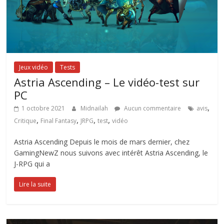
Jeux vidéo
Tests
Astria Ascending – Le vidéo-test sur
PC
,
1 octobre 2021
Midnailah
Aucun commentaire
avis
,
,
,
,
Critique
Final Fantasy
JRPG
test
vidéo
Astria Ascending Depuis le mois de mars dernier, chez
GamingNewZ nous suivons avec intérêt Astria Ascending, le
J-RPG qui a
Lire la suite