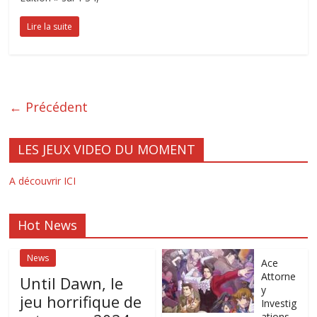
Lire la suite
← Précédent
LES JEUX VIDEO DU MOMENT
A découvrir ICI
Hot News
News
Ace
Attorne
Until Dawn, le
y
jeu horrifique de
Investig
ations