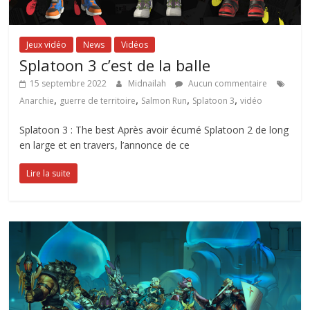
Jeux vidéo
News
Vidéos
Splatoon 3 c’est de la balle
15 septembre 2022
Midnailah
Aucun commentaire
,
,
,
,
Anarchie
guerre de territoire
Salmon Run
Splatoon 3
vidéo
Splatoon 3 : The best Après avoir écumé Splatoon 2 de long
en large et en travers, l’annonce de ce
Lire la suite