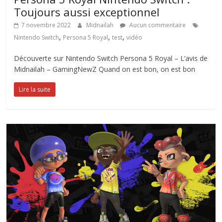
Toujours aussi exceptionnel
7 novembre 2022
Midnailah
Aucun commentaire
,
,
,
Nintendo Switch
Persona 5 Royal
test
vidéo
Découverte sur Nintendo Switch Persona 5 Royal – L’avis de
Midnailah – GamingNewZ Quand on est bon, on est bon
Lire la suite