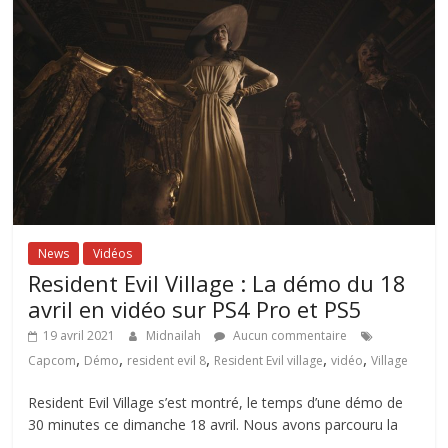
News
Vidéos
Resident Evil Village : La démo du 18
avril en vidéo sur PS4 Pro et PS5
19 avril 2021
Midnailah
Aucun commentaire
,
,
,
,
,
Capcom
Démo
resident evil 8
Resident Evil village
vidéo
Village
Resident Evil Village s’est montré, le temps d’une démo de
30 minutes ce dimanche 18 avril. Nous avons parcouru la