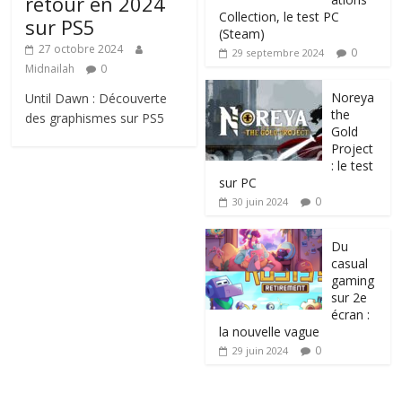
retour en 2024
Collection, le test PC
sur PS5
(Steam)
27 octobre 2024
0
29 septembre 2024
Midnailah
0
Noreya
Until Dawn : Découverte
the
des graphismes sur PS5
Gold
Project
: le test
sur PC
0
30 juin 2024
Du
casual
gaming
sur 2e
écran :
la nouvelle vague
0
29 juin 2024