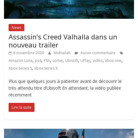
News
Assassin’s Creed Valhalla dans un
nouveau trailer
6 novembre 2020
Midnailah
Aucun commentaire
,
,
,
,
,
,
,
,
Amazon Luna
ps4
PS5
sortie
Ubisoft
UPlay
vidéo
xbox one
,
Xbox Series S
Xbox Series X
Plus que quelques jours à patienter avant de découvrir le
très attendu titre d’Ubisoft En attendant, la vidéo publiée
récemment
Lire la suite