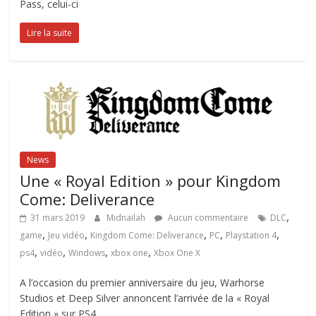
Pass, celui-ci
Lire la suite
News
Une « Royal Edition » pour Kingdom
Come: Deliverance
,
31 mars 2019
Midnailah
Aucun commentaire
DLC
,
,
,
,
,
game
Jeu vidéo
Kingdom Come: Deliverance
PC
Playstation 4
,
,
,
,
ps4
vidéo
Windows
xbox one
Xbox One X
A l’occasion du premier anniversaire du jeu, Warhorse
Studios et Deep Silver annoncent l’arrivée de la « Royal
Edition » sur PS4,