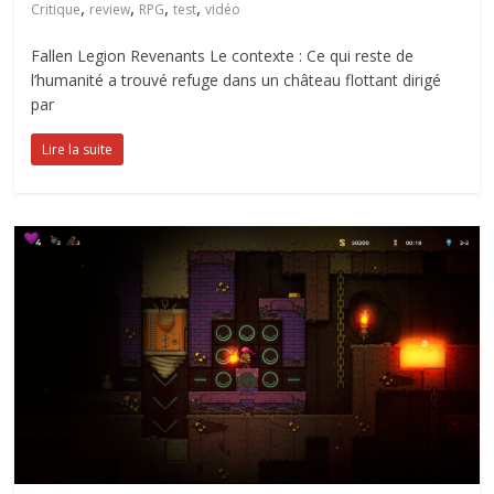
,
,
,
,
Critique
review
RPG
test
vidéo
Fallen Legion Revenants Le contexte : Ce qui reste de
l’humanité a trouvé refuge dans un château flottant dirigé
par
Lire la suite