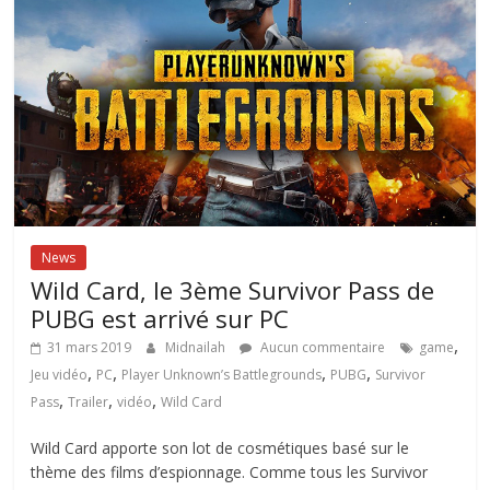
News
Wild Card, le 3ème Survivor Pass de
PUBG est arrivé sur PC
,
31 mars 2019
Midnailah
Aucun commentaire
game
,
,
,
,
Jeu vidéo
PC
Player Unknown’s Battlegrounds
PUBG
Survivor
,
,
,
Pass
Trailer
vidéo
Wild Card
Wild Card apporte son lot de cosmétiques basé sur le
thème des films d’espionnage. Comme tous les Survivor