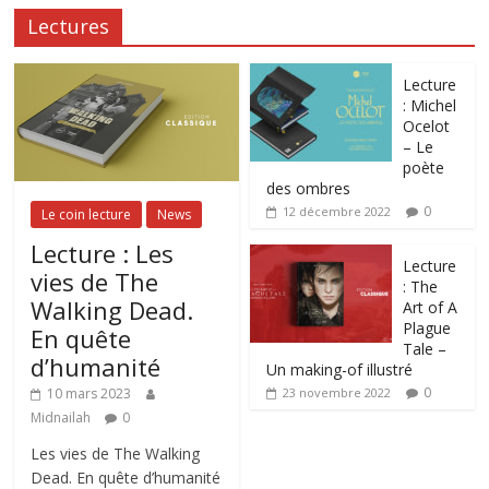
Lectures
Lecture
: Michel
Ocelot
– Le
poète
des ombres
0
12 décembre 2022
Le coin lecture
News
Lecture : Les
Lecture
vies de The
: The
Walking Dead.
Art of A
Plague
En quête
Tale –
d’humanité
Un making-of illustré
0
10 mars 2023
23 novembre 2022
Midnailah
0
Les vies de The Walking
Dead. En quête d’humanité