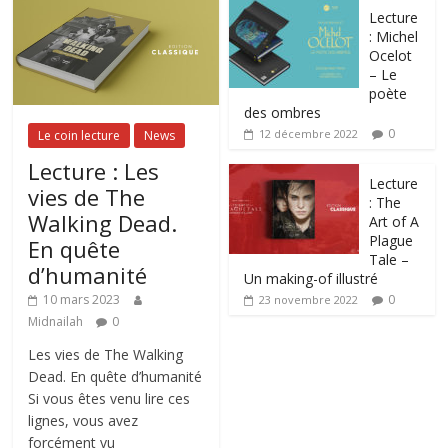
Lecture
: Michel
Ocelot
– Le
poète
des ombres
0
12 décembre 2022
Le coin lecture
News
Lecture : Les
Lecture
vies de The
: The
Walking Dead.
Art of A
Plague
En quête
Tale –
d’humanité
Un making-of illustré
0
10 mars 2023
23 novembre 2022
Midnailah
0
Les vies de The Walking
Dead. En quête d’humanité
Si vous êtes venu lire ces
lignes, vous avez
forcément vu