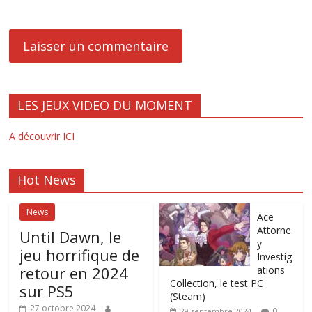
LES JEUX VIDEO DU MOMENT
A découvrir ICI
Hot News
News
Ace
Attorne
Until Dawn, le
y
jeu horrifique de
Investig
retour en 2024
ations
Collection, le test PC
sur PS5
(Steam)
27 octobre 2024
0
29 septembre 2024