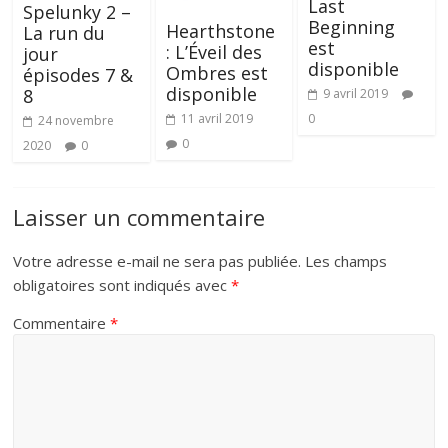
Last
Spelunky 2 –
Beginning
Hearthstone
La run du
est
: L’Éveil des
jour
disponible
Ombres est
épisodes 7 &
disponible
8
9 avril 2019
11 avril 2019
0
24 novembre
0
2020
0
Laisser un commentaire
Votre adresse e-mail ne sera pas publiée.
Les champs
obligatoires sont indiqués avec
*
Commentaire
*