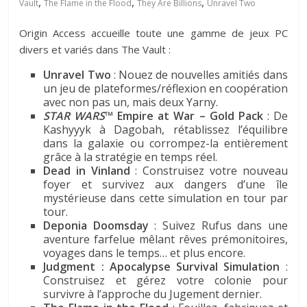
,
,
,
Vault
The Flame in the Flood
They Are Billions
Unravel Two
Origin Access accueille toute une gamme de jeux PC
divers et variés dans The Vault :
Unravel Two
: Nouez de nouvelles amitiés dans
un jeu de plateformes/réflexion en coopération
avec non pas un, mais deux Yarny.
STAR WARS
™ Empire at War – Gold Pack
: De
Kashyyyk à Dagobah, rétablissez l’équilibre
dans la galaxie ou corrompez-la entièrement
grâce à la stratégie en temps réel.
Dead in Vinland
: Construisez votre nouveau
foyer et survivez aux dangers d’une île
mystérieuse dans cette simulation en tour par
tour.
Deponia Doomsday
: Suivez Rufus dans une
aventure farfelue mêlant rêves prémonitoires,
voyages dans le temps… et plus encore.
Judgment : Apocalypse Survival Simulation
:
Construisez et gérez votre colonie pour
survivre à l’approche du Jugement dernier.