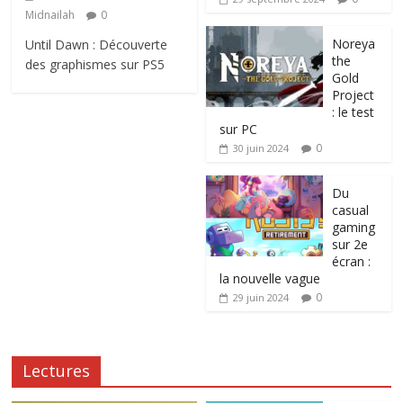
Midnailah
0
Noreya
Until Dawn : Découverte
the
des graphismes sur PS5
Gold
Project
: le test
sur PC
0
30 juin 2024
Du
casual
gaming
sur 2e
écran :
la nouvelle vague
0
29 juin 2024
Lectures