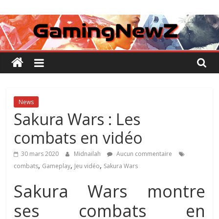
Passer
GamingNewZ
au
contenu
Tests
et
Actu
des
jeux
vidéo
News
Sakura Wars : Les
combats en vidéo
30 mars 2020
Midnailah
Aucun commentaire
,
,
,
combats
Gameplay
Jeu vidéo
Sakura Wars
Sakura Wars montre
ses combats en