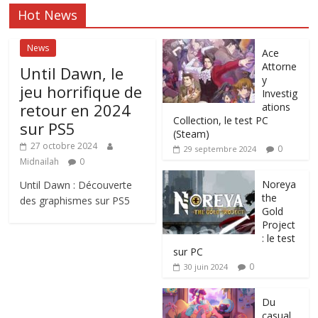
Hot News
News
Ace
Attorne
Until Dawn, le
y
jeu horrifique de
Investig
retour en 2024
ations
Collection, le test PC
sur PS5
(Steam)
27 octobre 2024
0
29 septembre 2024
Midnailah
0
Noreya
Until Dawn : Découverte
the
des graphismes sur PS5
Gold
Project
: le test
sur PC
0
30 juin 2024
Du
casual