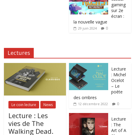
gaming
sur 2e
écran :
la nouvelle vague
0
29 juin 2024
Lectures
Lecture
: Michel
Ocelot
– Le
poète
des ombres
0
12 décembre 2022
Le coin lecture
News
Lecture : Les
Lecture
vies de The
: The
Walking Dead.
Art of A