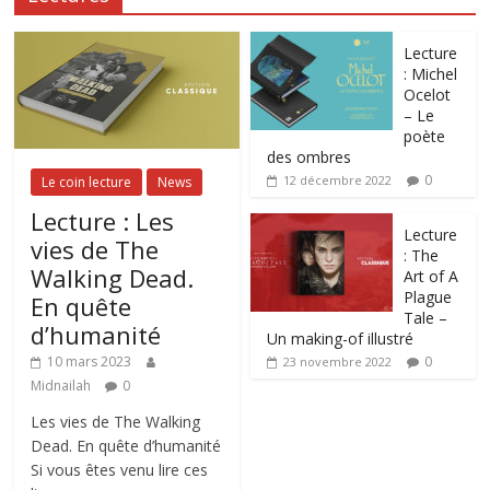
Lecture
: Michel
Ocelot
– Le
poète
des ombres
0
12 décembre 2022
Le coin lecture
News
Lecture : Les
Lecture
vies de The
: The
Walking Dead.
Art of A
Plague
En quête
Tale –
d’humanité
Un making-of illustré
0
10 mars 2023
23 novembre 2022
Midnailah
0
Les vies de The Walking
Dead. En quête d’humanité
Si vous êtes venu lire ces