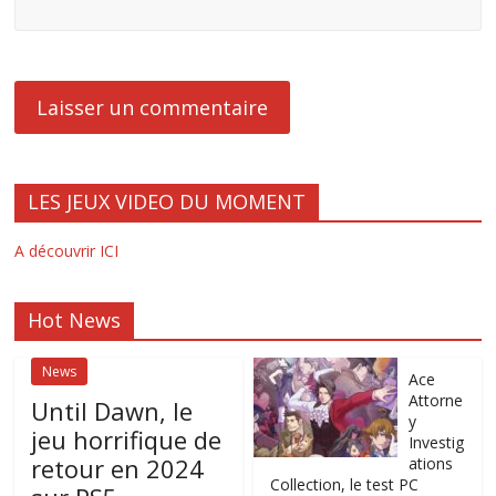
LES JEUX VIDEO DU MOMENT
A découvrir ICI
Hot News
News
Ace
Attorne
Until Dawn, le
y
jeu horrifique de
Investig
retour en 2024
ations
Collection, le test PC