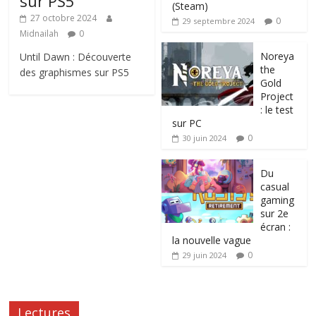
sur PS5
(Steam)
27 octobre 2024
0
29 septembre 2024
Midnailah
0
Noreya
Until Dawn : Découverte
the
des graphismes sur PS5
Gold
Project
: le test
sur PC
0
30 juin 2024
Du
casual
gaming
sur 2e
écran :
la nouvelle vague
0
29 juin 2024
Lectures