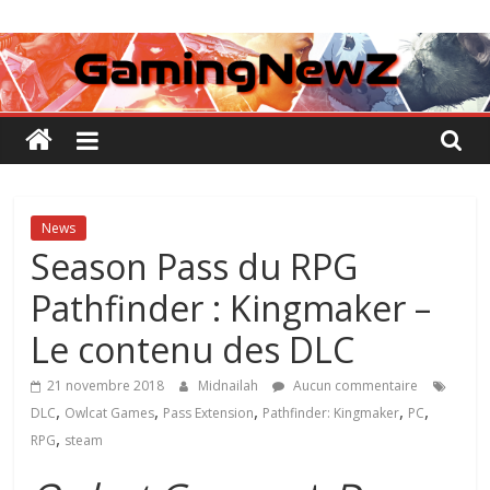
Passer
GamingNewZ
au
contenu
Tests
et
Actu
des
jeux
vidéo
News
Season Pass du RPG
Pathfinder : Kingmaker –
Le contenu des DLC
21 novembre 2018
Midnailah
Aucun commentaire
,
,
,
,
,
DLC
Owlcat Games
Pass Extension
Pathfinder: Kingmaker
PC
,
RPG
steam