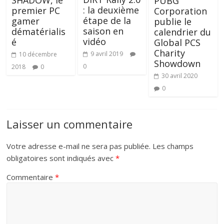
PUBG
: la deuxième
premier PC
Corporation
étape de la
gamer
publie le
saison en
dématérialis
calendrier du
vidéo
é
Global PCS
Charity
9 avril 2019
10 décembre
Showdown
0
2018
0
30 avril 2020
0
Laisser un commentaire
Votre adresse e-mail ne sera pas publiée.
Les champs
obligatoires sont indiqués avec
*
Commentaire
*