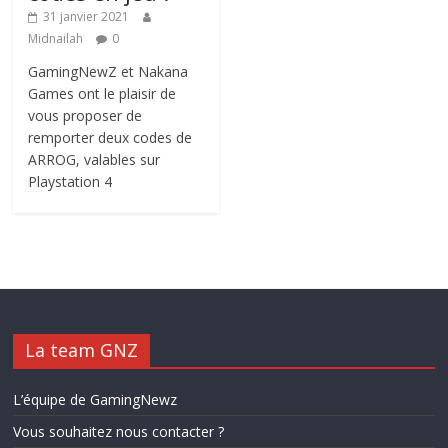
31 janvier 2021
Midnailah
0
GamingNewZ et Nakana
Games ont le plaisir de
vous proposer de
remporter deux codes de
ARROG, valables sur
Playstation 4
La team GNZ
L’équipe de GamingNewz
Vous souhaitez nous contacter ?