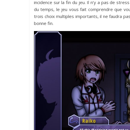
incidence sur la fin du jeu. Il n’y a pas de stre
du temps, le jeu vous fait comprendre que vou
trois choix multiples importants, il ne faudra pa
bonne fin.