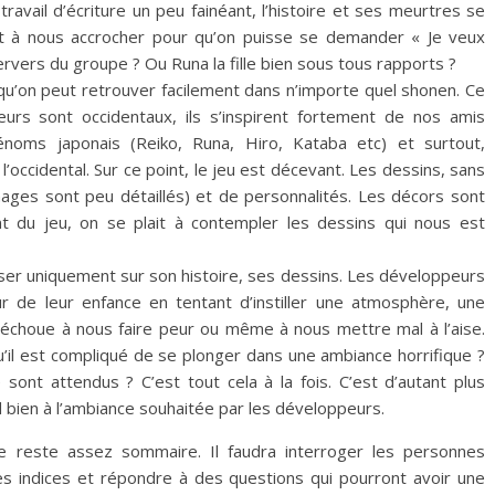
ravail d’écriture un peu fainéant, l’histoire et ses meurtres se
ent à nous accrocher pour qu’on puisse se demander « Je veux
 pervers du groupe ? Ou Runa la fille bien sous tous rapports ?
 qu’on peut retrouver facilement dans n’importe quel shonen. Ce
urs sont occidentaux, ils s’inspirent fortement de nos amis
noms japonais (Reiko, Runa, Hiro, Kataba etc) et surtout,
occidental. Sur ce point, le jeu est décevant. Les dessins, sans
ages sont peu détaillés) et de personnalités. Les décors sont
du jeu, on se plait à contempler les dessins qui nous est
ser uniquement sur son histoire, ses dessins. Les développeurs
 de leur enfance en tentant d’instiller une atmosphère, une
u échoue à nous faire peur ou même à nous mettre mal à l’aise.
u’il est compliqué de se plonger dans une ambiance horrifique ?
ont attendus ? C’est tout cela à la fois. C’est d’autant plus
d bien à l’ambiance souhaitée par les développeurs.
le reste assez sommaire. Il faudra interroger les personnes
es indices et répondre à des questions qui pourront avoir une