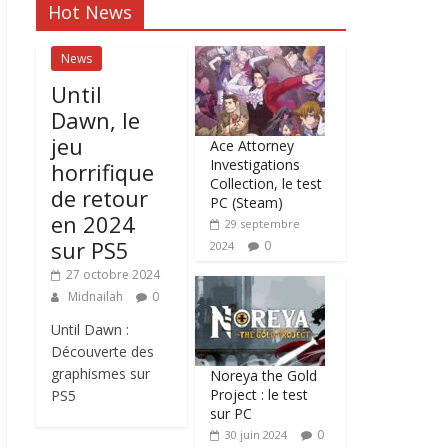
Hot News
News
Until
Dawn, le
jeu
Ace Attorney
Investigations
horrifique
Collection, le test
de retour
PC (Steam)
en 2024
29 septembre
sur PS5
0
2024
27 octobre 2024
Midnailah
0
Until Dawn :
Découverte des
graphismes sur
Noreya the Gold
Project : le test
PS5
sur PC
0
30 juin 2024