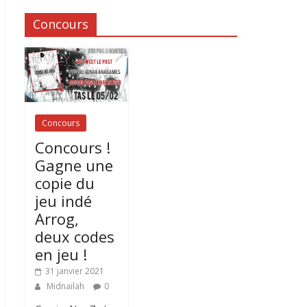
Concours
Concours
Concours !
Gagne une
copie du
jeu indé
Arrog,
deux codes
en jeu !
31 janvier 2021
Midnailah
0