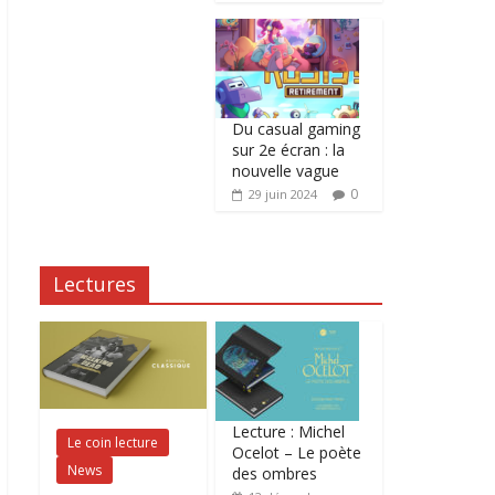
Du casual gaming
sur 2e écran : la
nouvelle vague
0
29 juin 2024
Lectures
Lecture : Michel
Le coin lecture
Ocelot – Le poète
News
des ombres