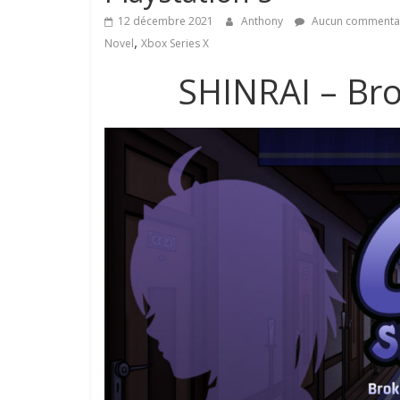
12 décembre 2021
Anthony
Aucun commenta
,
Novel
Xbox Series X
SHINRAI – Br