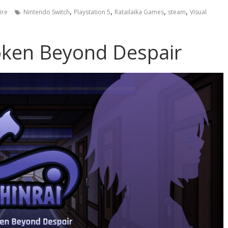
,
,
,
,
ire
Nintendo Switch
Playstation 5
Ratailaika Games
steam
Visual
oken Beyond Despair