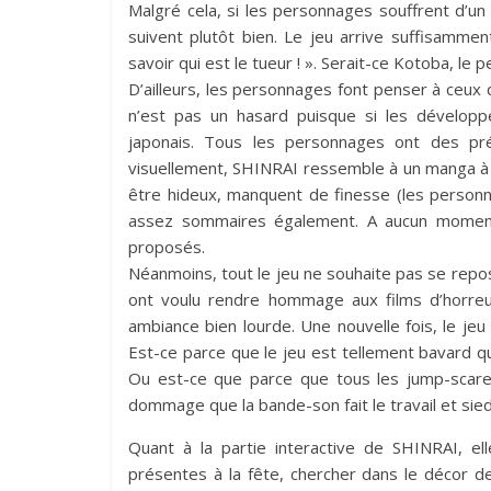
Malgré cela, si les personnages souffrent d’un t
suivent plutôt bien. Le jeu arrive suffisamm
savoir qui est le tueur ! ». Serait-ce Kotoba, le
D’ailleurs, les personnages font penser à ceux
n’est pas un hasard puisque si les développe
japonais. Tous les personnages ont des pré
visuellement, SHINRAI ressemble à un manga à l’
être hideux, manquent de finesse (les personn
assez sommaires également. A aucun moment 
proposés.
Néanmoins, tout le jeu ne souhaite pas se repo
ont voulu rendre hommage aux films d’horreur
ambiance bien lourde. Une nouvelle fois, le je
Est-ce parce que le jeu est tellement bavard q
Ou est-ce que parce que tous les jump-scare s
dommage que la bande-son fait le travail et sie
Quant à la partie interactive de SHINRAI, el
présentes à la fête, chercher dans le décor d