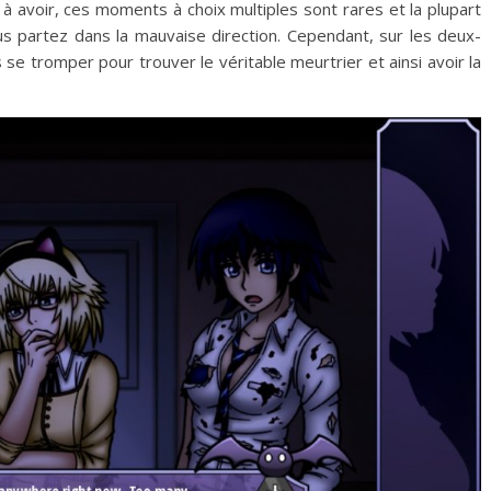
ss à avoir, ces moments à choix multiples sont rares et la plupart
s partez dans la mauvaise direction. Cependant, sur les deux-
s se tromper pour trouver le véritable meurtrier et ainsi avoir la