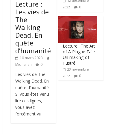
12 décembre
Lecture :
0
2022
Les vies de
The
Walking
Dead. En
quête
Lecture : The Art
d’humanité
of A Plague Tale –
Un making-of
10 mars 2023
illustré
Midnailah
0
23 novembre
Les vies de The
0
2022
Walking Dead. En
quête d’humanité
Si vous êtes venu
lire ces lignes,
vous avez
forcément vu