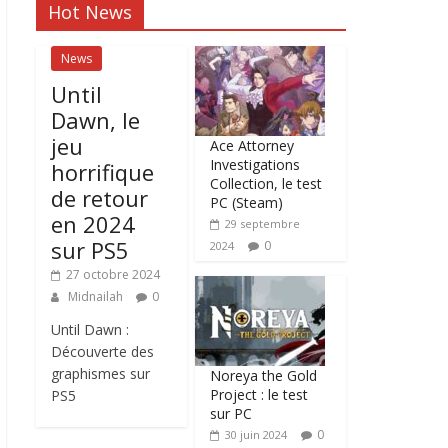
Hot News
News
Until
Dawn, le
jeu
Ace Attorney
Investigations
horrifique
Collection, le test
de retour
PC (Steam)
en 2024
29 septembre
sur PS5
0
2024
27 octobre 2024
Midnailah
0
Until Dawn :
Découverte des
graphismes sur
Noreya the Gold
Project : le test
PS5
sur PC
0
30 juin 2024