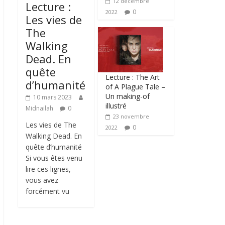
12 décembre
Lecture :
0
2022
Les vies de
The
Walking
Dead. En
quête
Lecture : The Art
d’humanité
of A Plague Tale –
Un making-of
10 mars 2023
illustré
Midnailah
0
23 novembre
Les vies de The
0
2022
Walking Dead. En
quête d’humanité
Si vous êtes venu
lire ces lignes,
vous avez
forcément vu