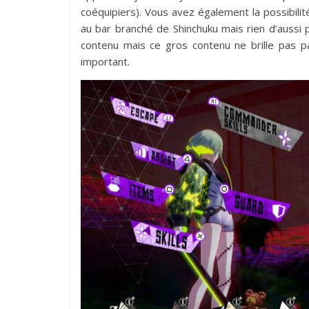
coéquipiers). Vous avez également la possibil
au bar branché de Shinchuku mais rien d’aussi
contenu mais ce gros contenu ne brille pas p
important.