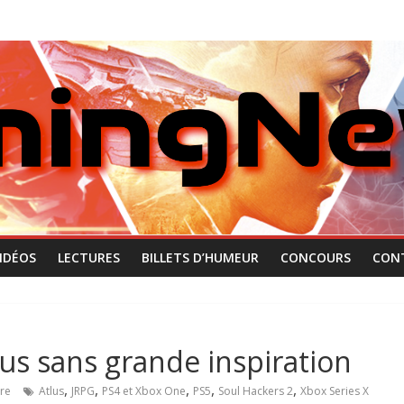
IDÉOS
LECTURES
BILLETS D’HUMEUR
CONCOURS
CON
lus sans grande inspiration
,
,
,
,
,
re
Atlus
JRPG
PS4 et Xbox One
PS5
Soul Hackers 2
Xbox Series X