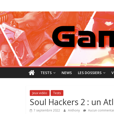
Passer
GamingNewZ
au
contenu
Tests
et
Actu
des
jeux
vidéo
TESTS
NEWS
LES DOSSIERS
V
Jeux vidéo
Tests
Soul Hackers 2 : un At
7 septembre 2022
Anthony
Aucun commentai