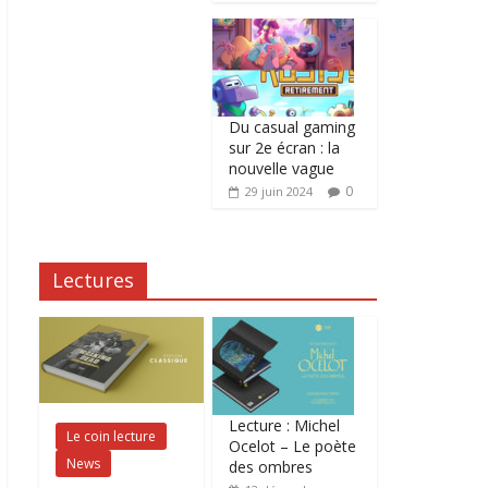
Du casual gaming
sur 2e écran : la
nouvelle vague
0
29 juin 2024
Lectures
Lecture : Michel
Le coin lecture
Ocelot – Le poète
News
des ombres