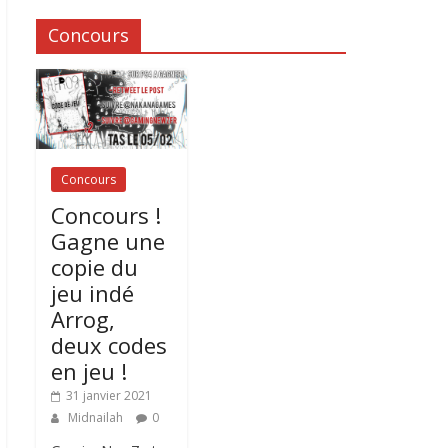
Concours
Concours
Concours !
Gagne une
copie du
jeu indé
Arrog,
deux codes
en jeu !
31 janvier 2021
Midnailah
0