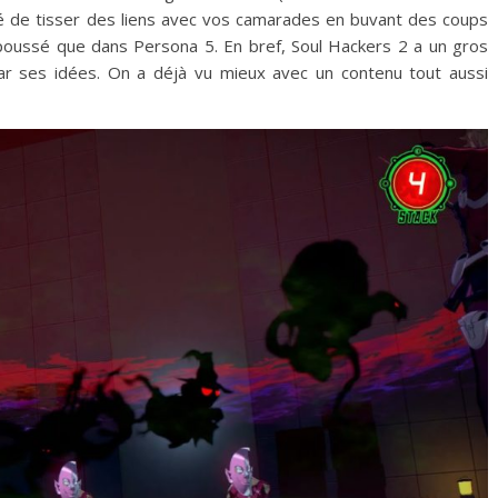
ité de tisser des liens avec vos camarades en buvant des coups
 poussé que dans Persona 5. En bref, Soul Hackers 2 a un gros
ar ses idées. On a déjà vu mieux avec un contenu tout aussi