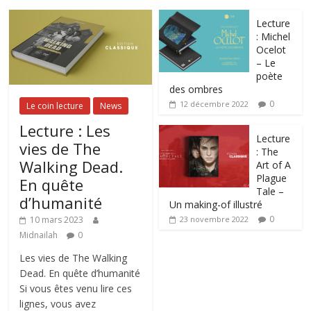
Lecture
: Michel
Ocelot
– Le
poète
des ombres
0
12 décembre 2022
Le coin lecture
News
Lecture : Les
Lecture
vies de The
: The
Walking Dead.
Art of A
Plague
En quête
Tale –
d’humanité
Un making-of illustré
0
10 mars 2023
23 novembre 2022
Midnailah
0
Les vies de The Walking
Dead. En quête d’humanité
Si vous êtes venu lire ces
lignes, vous avez