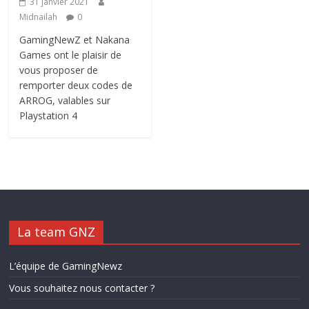
31 janvier 2021
Midnailah
0
GamingNewZ et Nakana
Games ont le plaisir de
vous proposer de
remporter deux codes de
ARROG, valables sur
Playstation 4
La team GNZ
L’équipe de GamingNewz
Vous souhaitez nous contacter ?