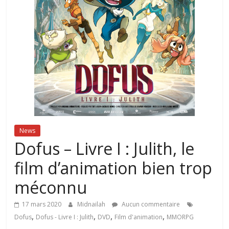
News
Dofus – Livre I : Julith, le
film d’animation bien trop
méconnu
17 mars 2020
Midnailah
Aucun commentaire
,
,
,
,
Dofus
Dofus - Livre I : Julith
DVD
Film d'animation
MMORPG