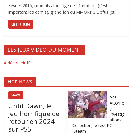
Février 2015, mon fils alors âgé de 11 et demi (c’est
important les demis), grand fan du MMORPG Dofus (et
Lire la suite
LES JEUX VIDEO DU MOMENT
A découvrir ICI
Hot News
News
Ace
Attorne
Until Dawn, le
y
jeu horrifique de
Investig
retour en 2024
ations
Collection, le test PC
sur PS5
(Steam)