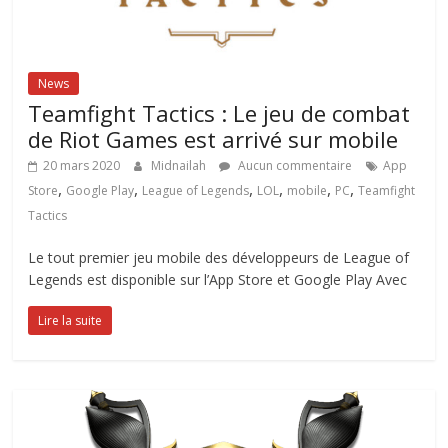
News
Teamfight Tactics : Le jeu de combat
de Riot Games est arrivé sur mobile
20 mars 2020
Midnailah
Aucun commentaire
App
,
,
,
,
,
,
Store
Google Play
League of Legends
LOL
mobile
PC
Teamfight
Tactics
Le tout premier jeu mobile des développeurs de League of
Legends est disponible sur l’App Store et Google Play Avec
Lire la suite