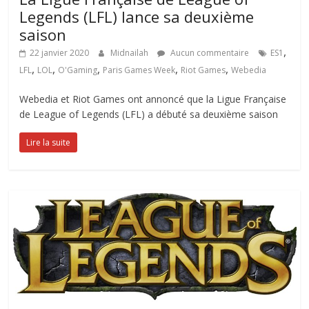
Legends (LFL) lance sa deuxième
saison
,
22 janvier 2020
Midnailah
Aucun commentaire
ES1
,
,
,
,
,
LFL
LOL
O'Gaming
Paris Games Week
Riot Games
Webedia
Webedia et Riot Games ont annoncé que la Ligue Française
de League of Legends (LFL) a débuté sa deuxième saison
Lire la suite