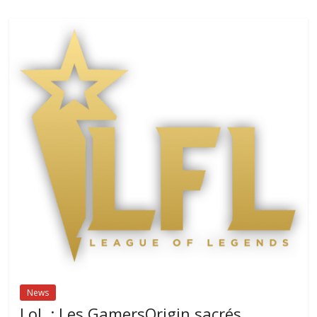
News
LoL : Les GamersOrigin sacrés