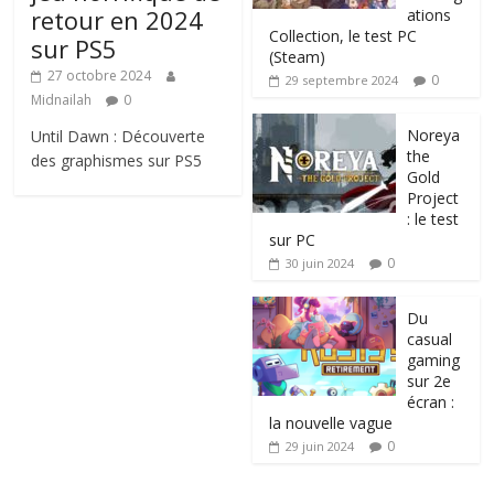
retour en 2024
ations
Collection, le test PC
sur PS5
(Steam)
27 octobre 2024
0
29 septembre 2024
Midnailah
0
Noreya
Until Dawn : Découverte
the
des graphismes sur PS5
Gold
Project
: le test
sur PC
0
30 juin 2024
Du
casual
gaming
sur 2e
écran :
la nouvelle vague
0
29 juin 2024