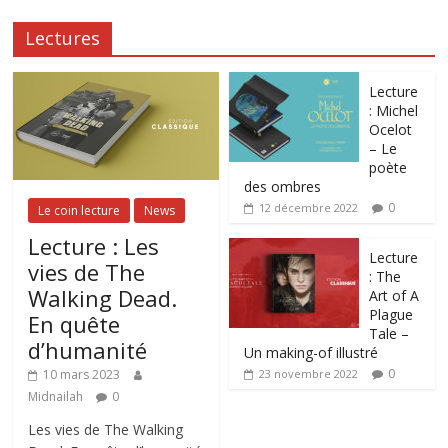
Lectures
Lecture
: Michel
Ocelot
– Le
poète
des ombres
0
12 décembre 2022
Le coin lecture
News
Lecture : Les
Lecture
vies de The
: The
Walking Dead.
Art of A
Plague
En quête
Tale –
d’humanité
Un making-of illustré
0
10 mars 2023
23 novembre 2022
Midnailah
0
Les vies de The Walking