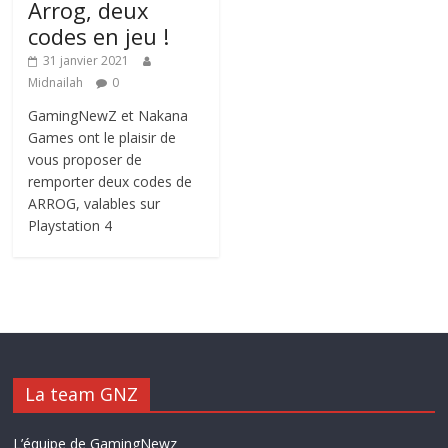
Arrog, deux
codes en jeu !
31 janvier 2021
Midnailah
0
GamingNewZ et Nakana
Games ont le plaisir de
vous proposer de
remporter deux codes de
ARROG, valables sur
Playstation 4
La team GNZ
L’équipe de GamingNewz