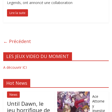
Legends, ont annoncé une collaboration
Lire la suite
← Précédent
LES JEUX VIDEO DU MOMENT
A découvrir ICI
Hot News
News
Ace
Attorne
Until Dawn, le
y
jeu horrifique de
Investig