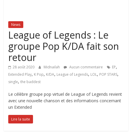
News
League of Legends : Le
groupe Pop K/DA fait son
retour
,
28 août 2020
Midnailah
Aucun commentaire
EP
,
,
,
,
,
,
Extended Play
K Pop
K/DA
League of Legends
LOL
POP STARS
,
single
the baddest
Le célèbre groupe pop virtuel de League of Legends revient
avec une nouvelle chanson et des informations concernant
un Extended
Lire la suite