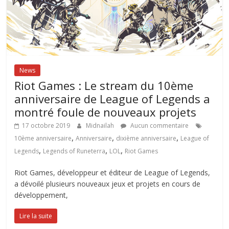
News
Riot Games : Le stream du 10ème
anniversaire de League of Legends a
montré foule de nouveaux projets
17 octobre 2019
Midnailah
Aucun commentaire
,
,
,
10ème anniversaire
Anniversaire
dixième anniversaire
League of
,
,
,
Legends
Legends of Runeterra
LOL
Riot Games
Riot Games, développeur et éditeur de League of Legends,
a dévoilé plusieurs nouveaux jeux et projets en cours de
développement,
Lire la suite