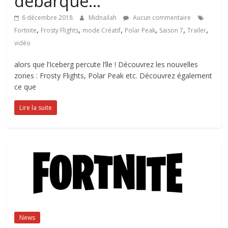
débarque…
6 décembre 2018
Midnailah
Aucun commentaire
,
,
,
,
,
,
Fortnite
Frosty Flights
mode Créatif
Polar Peak
Saison 7
Trailer
vidéo
alors que l’Iceberg percute l’île ! Découvrez les nouvelles
zones : Frosty Flights, Polar Peak etc. Découvrez également
ce que
Lire la suite
News