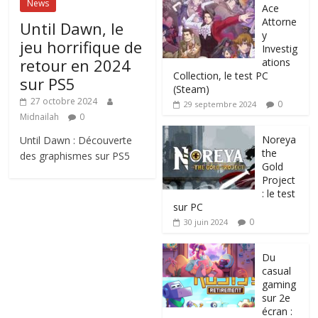
News
Ace
Attorne
Until Dawn, le
y
jeu horrifique de
Investig
retour en 2024
ations
Collection, le test PC
sur PS5
(Steam)
27 octobre 2024
0
29 septembre 2024
Midnailah
0
Noreya
Until Dawn : Découverte
the
des graphismes sur PS5
Gold
Project
: le test
sur PC
0
30 juin 2024
Du
casual
gaming
sur 2e
écran :