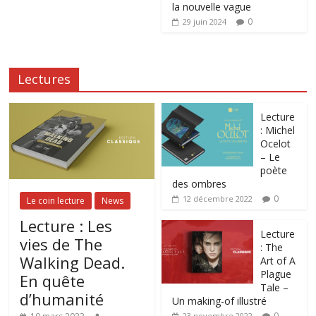
la nouvelle vague
0
29 juin 2024
Lectures
Lecture
: Michel
Ocelot
– Le
poète
des ombres
0
12 décembre 2022
Le coin lecture
News
Lecture : Les
Lecture
vies de The
: The
Walking Dead.
Art of A
Plague
En quête
Tale –
d’humanité
Un making-of illustré
0
23 novembre 2022