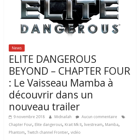
News
ELITE DANGEROUS
BEYOND – CHAPTER FOUR
: Le Vaisseau Mamba à
découvrir dans un
nouveau trailer
9 novembre 2018
Midnailah
Aucun commentaire
,
,
,
,
,
Chapter Four
Elite dangerous
Krait Mk II
livestream
Mamba
,
,
Phantom
Twitch channel Frontier
vidéo