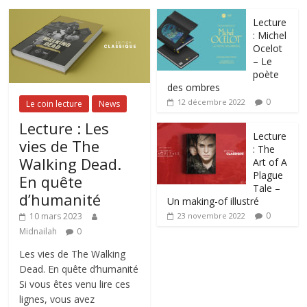
Lecture
: Michel
Ocelot
– Le
poète
des ombres
0
12 décembre 2022
Le coin lecture
News
Lecture : Les
Lecture
vies de The
: The
Walking Dead.
Art of A
Plague
En quête
Tale –
d’humanité
Un making-of illustré
0
10 mars 2023
23 novembre 2022
Midnailah
0
Les vies de The Walking
Dead. En quête d’humanité
Si vous êtes venu lire ces
lignes, vous avez