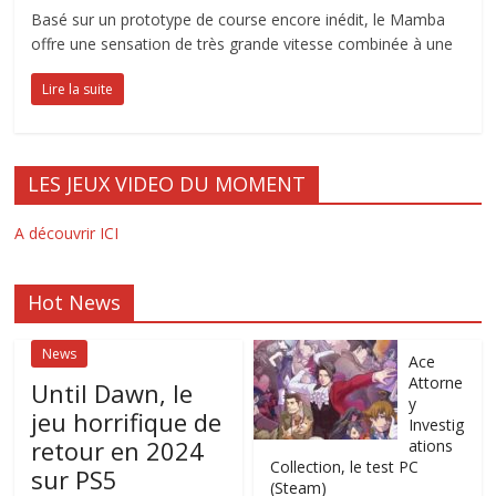
Basé sur un prototype de course encore inédit, le Mamba
offre une sensation de très grande vitesse combinée à une
Lire la suite
LES JEUX VIDEO DU MOMENT
A découvrir ICI
Hot News
News
Ace
Attorne
Until Dawn, le
y
jeu horrifique de
Investig
retour en 2024
ations
Collection, le test PC
sur PS5
(Steam)