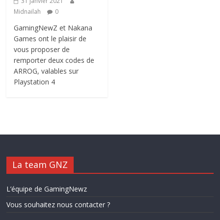
31 janvier 2021
Midnailah
0
GamingNewZ et Nakana
Games ont le plaisir de
vous proposer de
remporter deux codes de
ARROG, valables sur
Playstation 4
La team GNZ
L’équipe de GamingNewz
Vous souhaitez nous contacter ?