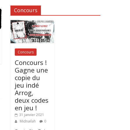
Concours
Concours
Concours !
Gagne une
copie du
jeu indé
Arrog,
deux codes
en jeu !
31 janvier 2021
Midnailah
0