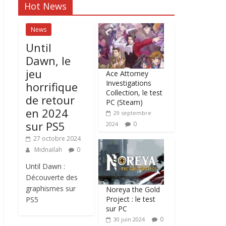
Hot News
News
Until
Dawn, le
jeu
Ace Attorney
Investigations
horrifique
Collection, le test
de retour
PC (Steam)
en 2024
29 septembre
sur PS5
0
2024
27 octobre 2024
Midnailah
0
Until Dawn :
Découverte des
graphismes sur
Noreya the Gold
Project : le test
PS5
sur PC
0
30 juin 2024