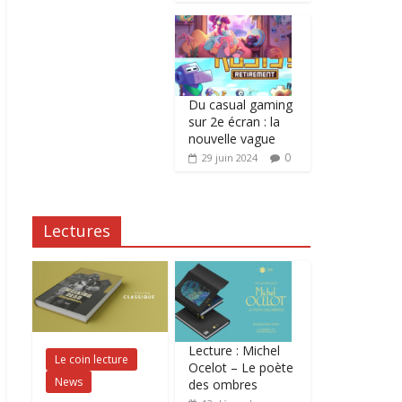
Du casual gaming
sur 2e écran : la
nouvelle vague
0
29 juin 2024
Lectures
Lecture : Michel
Le coin lecture
Ocelot – Le poète
News
des ombres