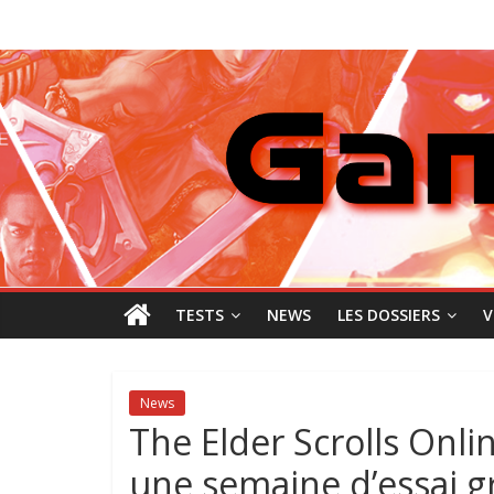
Passer
GamingNewZ
au
contenu
Tests
et
Actu
des
jeux
vidéo
TESTS
NEWS
LES DOSSIERS
V
News
The Elder Scrolls Onlin
une semaine d’essai g