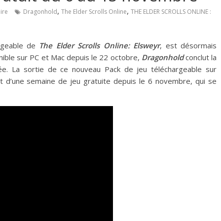
,
,
ire
Dragonhold
The Elder Scrolls Online
THE ELDER SCROLLS ONLINE :
argeable de
The Elder Scrolls Online: Elsweyr
, est désormais
nible sur PC et Mac depuis le 22 octobre,
Dragonhold
conclut la
née. La sortie de ce nouveau Pack de jeu téléchargeable sur
t d’une semaine de jeu gratuite depuis le 6 novembre, qui se