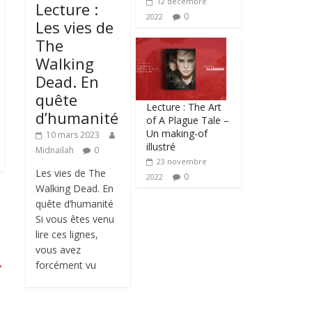
12 décembre
Lecture :
0
2022
Les vies de
The
Walking
Dead. En
quête
Lecture : The Art
d’humanité
of A Plague Tale –
Un making-of
10 mars 2023
illustré
Midnailah
0
23 novembre
Les vies de The
0
2022
Walking Dead. En
quête d’humanité
Si vous êtes venu
lire ces lignes,
vous avez
→
forcément vu