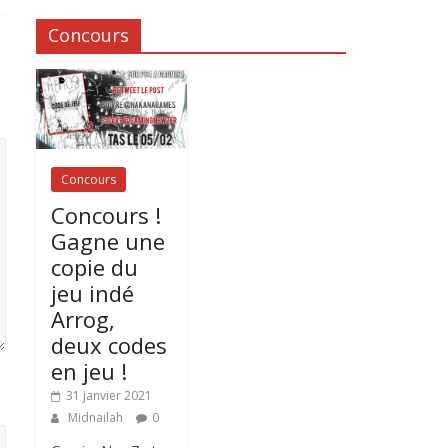
Concours
Concours
Concours !
Gagne une
copie du
jeu indé
Arrog,
deux codes
en jeu !
31 janvier 2021
Midnailah
0