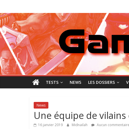
Passer
GamingNewZ
au
contenu
Tests
et
Actu
des
jeux
vidéo
TESTS
NEWS
LES DOSSIERS
V
News
Une équipe de vilains
16 janvier 2019
Midnailah
Aucun commentair