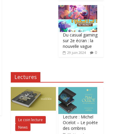
Du casual gaming
sur 2e écran : la
nouvelle vague
0
29 juin 2024
Lectures
Lecture : Michel
Le coin lecture
Ocelot – Le poète
News
des ombres