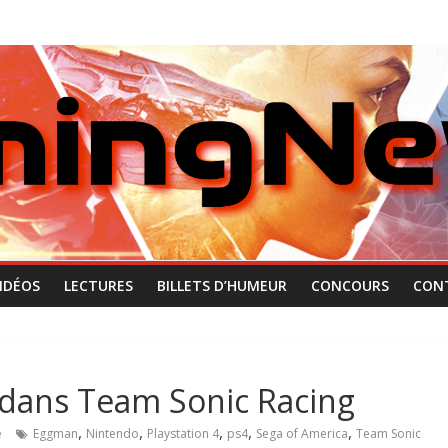
IDÉOS
LECTURES
BILLETS D’HUMEUR
CONCOURS
CON
 dans Team Sonic Racing
,
,
,
,
,
e
Eggman
Nintendo
Playstation 4
ps4
Sega of America
Team Sonic