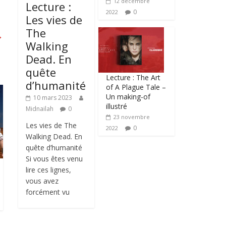
12 décembre
Lecture :
0
2022
Les vies de
The
→
Walking
Dead. En
quête
Lecture : The Art
d’humanité
of A Plague Tale –
Un making-of
10 mars 2023
illustré
Midnailah
0
23 novembre
Les vies de The
0
2022
Walking Dead. En
quête d’humanité
Si vous êtes venu
lire ces lignes,
vous avez
forcément vu