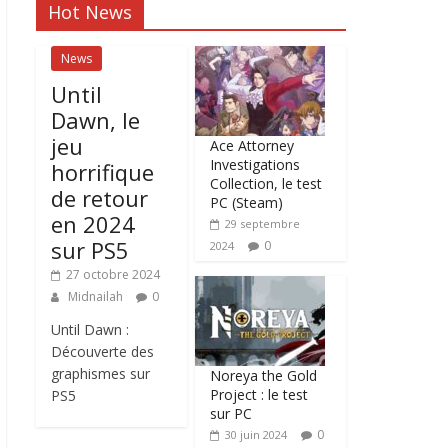
Hot News
News
Until
Dawn, le
jeu
Ace Attorney
Investigations
horrifique
Collection, le test
de retour
PC (Steam)
en 2024
29 septembre
sur PS5
0
2024
27 octobre 2024
Midnailah
0
Until Dawn :
Découverte des
graphismes sur
Noreya the Gold
Project : le test
PS5
sur PC
0
30 juin 2024