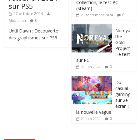
Collection, le test PC
sur PS5
(Steam)
27 octobre 2024
0
29 septembre 2024
Midnailah
0
Noreya
Until Dawn : Découverte
the
des graphismes sur PS5
Gold
Project
: le test
sur PC
0
30 juin 2024
Du
casual
gaming
sur 2e
écran :
la nouvelle vague
0
29 juin 2024