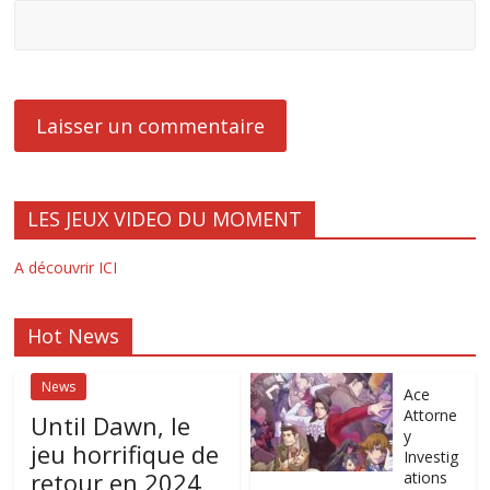
LES JEUX VIDEO DU MOMENT
A découvrir ICI
Hot News
News
Ace
Attorne
Until Dawn, le
y
jeu horrifique de
Investig
retour en 2024
ations