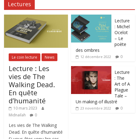
Lectures
Lecture
: Michel
Ocelot
– Le
poète
des ombres
0
12 décembre 2022
Le coin lecture
News
Lecture : Les
Lecture
vies de The
: The
Walking Dead.
Art of A
Plague
En quête
Tale –
d’humanité
Un making-of illustré
0
10 mars 2023
23 novembre 2022
Midnailah
0
Les vies de The Walking
Dead. En quête d’humanité
Si vous êtes venu lire ces