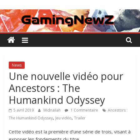
Passer
GamingNewZ
au
contenu
Tests
et
Actu
des
jeux
vidéo
News
Une nouvelle vidéo pour
Ancestors : The
Humankind Odyssey
5 avril 2019
Midnailah
1 Commentaire
Ancestors :
,
,
The Humankind Odyssey
Jeu vidéo
Trailer
Cette vidéo est la première d’une série de trois, visant à
exposer les fondements du titre.